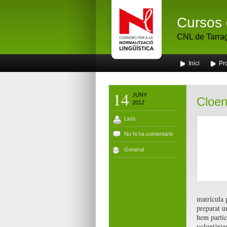
Cursos 
CNL de Tarra
Inici
Pr
14
JUNY
Cloen
2012
Lluís
No hi ha comentaris
General
matrícula 
preparat un
hem partic
voluntàrie