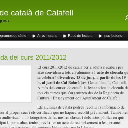
de català de Calafell
gona
ogrames de ràdio
Anys literaris
Racó de lectura
Inscripcions
da del curs 2011/2012
El curs 2011/2012 de català per a adults s’acaba i per
acte de cloenda
això convidem a tots els alumnes a l’
qu
divendres, 15 de juny, a partir de les 19
se celebrarà
h, al jardí de Cal Bolavà
(av. Generalitat, 1, Calafell).
A més dels cursos de català, la festa inclou la cloenda d
tots els cursos que s’organitzen des de la Regidoria de
Cultura i Ensenyament de l’Ajuntament de Calafell.
Els alumnes de català podreu recollir la informació de
per al proper curs i els certificats que no hagueu recollit prèviament. També he
 audiovisual amb fotografies de les nostres classes i dels actes públics en què
ipat i, per acabar, tenim previst fer un acte de reconeixement a les persones
s que han participat del projecte Voluntariat per la Llengua.