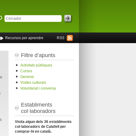
Recursos per aprendre
RSS
Filtre d’apunts
Activitats públiques
Cursos
e
General
Visites culturals
Voluntariat i conversa
e
Establiments
col·laboradors
m
Visita algun dels 36 establiments
col·laboradors de Calafell per
comprar-hi en català.