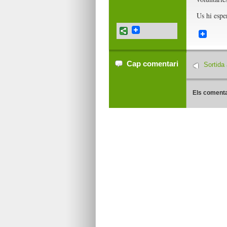
Us hi espe
Cap comentari
Sortida 
Els comenta