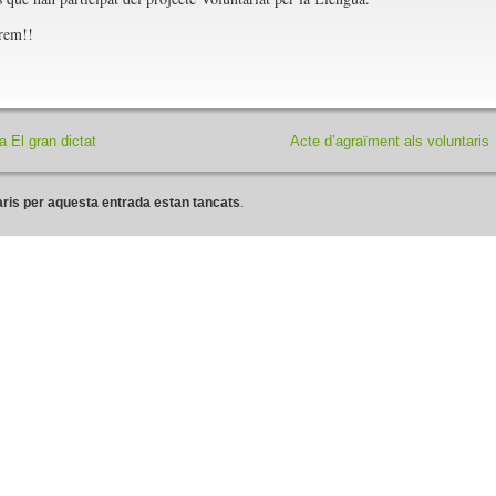
rem!!
a El gran dictat
Acte d’agraïment als voluntaris
ris per aquesta entrada estan tancats
.