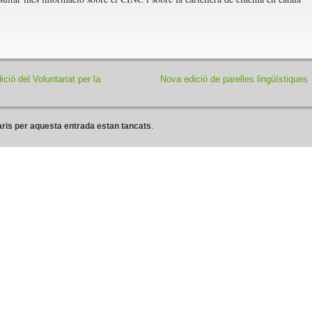
ció del Voluntariat per la
Nova edició de parelles lingüístiques
ris per aquesta entrada estan tancats
.