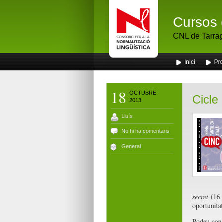
Cursos 
CNL de Tarra
Inici
Pr
18
OCTUBRE
Cicle
2013
Lluís
No hi ha comentaris
General
secret
(16 
oportunita
Podeu cons