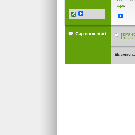
aquí
.
Cap comentari
Nova edi
Llengua
Els comenta