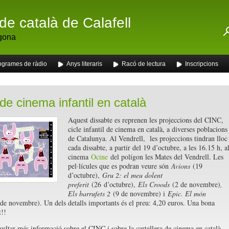
de català de Calafell
gona
ogrames de ràdio
Anys literaris
Racó de lectura
Inscripcions
 de cinema infantil en català
Aquest dissabte es reprenen les projeccions del CINC,
cicle infantil de cinema en català, a diverses poblacions
de Catalunya. Al Vendrell, les projeccions tindran lloc
cada dissabte, a partir del 19 d’octubre, a les 16.15 h, a
cinema
Ocine
del polígon les Mates del Vendrell. Les
pel·lícules que es podran veure són
Avions
(19
d’octubre),
Gru 2: el meu dolent
preferit
(26 d’octubre),
Els Croods
(2 de novembre)
,
Els barrufets 2
(9 de novembre) i
Epic. El món
de novembre). Un dels detalls importants és el preu: 4,20 euros. Una bona
t!!
ultar més informació sobre el CINC i sobre la cartellera de cinema en català