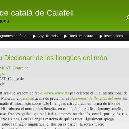
de català de Calafell
gona
ogrames de ràdio
Anys literaris
Racó de lectura
Inscripcions
u Diccionari de les llengües del món
T, Centre de
gia
nt ara que acabem de fer
diverses activitats
per celebrar el Dia Internacional de
 Materna, el
Termcat
acaba de presentar el
Diccionari de llengües del món,
un
temàtic d’informació sobre 1.264 llengües estructurada en forma de fitxa de
 Hi trobareu el nom de les llengües en català, àrab, gal·lès, alemany, anglès,
asc, francès, gallec, guaraní, italià, japonès, neerlandès, occità, portuguès, rus,
azic i xinès, i en la llengua mateixa de què es tracti. Igualment aplega
sobre la filiació lingüística, el lloc on es parlen, la seva situació