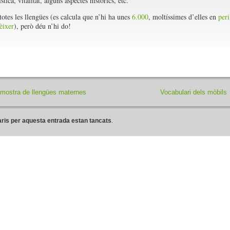
stica, vitalitat, alguns aspectes històrics, etc.
totes les llengües (es calcula que n’hi ha unes
6.000
, moltíssimes d’elles en
peri
èixer
), però déu n’hi do!
 mostra de llengües maternes
Vocabulari dels mòbils
ris per aquesta entrada estan tancats
.