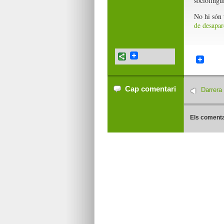
sociolingüí
No hi són 
de desapar
Cap comentari
Darrera
Els comenta