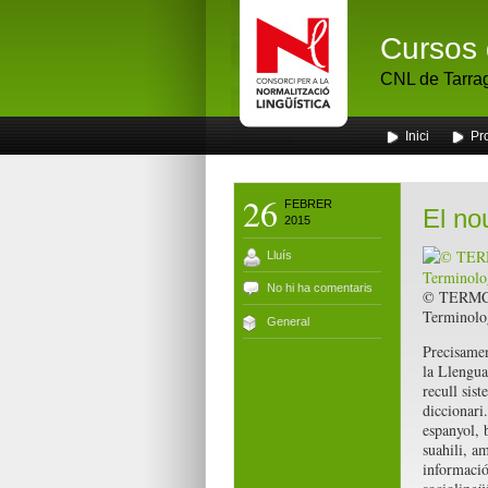
Cursos 
CNL de Tarra
Inici
Pr
26
FEBRER
El no
2015
Lluís
No hi ha comentaris
© TERMCA
Terminolo
General
Precisame
la Llengua
recull sis
diccionari.
espanyol, b
suahili, am
informació 