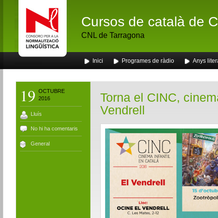
Cursos de català de Ca
CNL de Tarragona
Inici
Programes de ràdio
Anys liter
19
OCTUBRE
Torna el CINC, cinema 
2016
Vendrell
Lluís
No hi ha comentaris
General