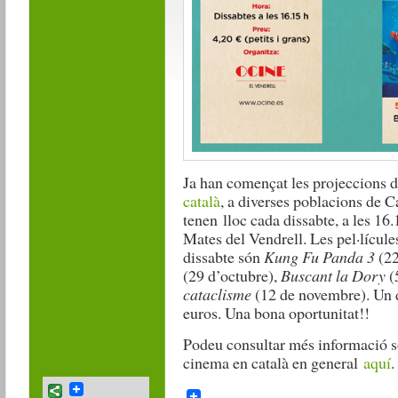
Ja han començat les projeccions 
català
, a diverses poblacions de C
tenen lloc cada dissabte, a les 16
Mates del Vendrell. Les pel·lícule
dissabte són
Kung Fu Panda 3
(22
(29 d’octubre),
Buscant la Dory
(
cataclisme
(12 de novembre). Un de
euros. Una bona oportunitat!!
Podeu consultar més informació so
cinema en català en general
aquí
.