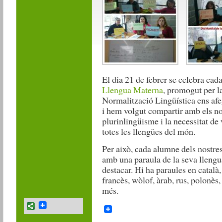
El dia 21 de febrer se celebra cad
Llengua Materna
, promogut per l
Normalització Lingüística ens af
i hem volgut compartir amb els no
plurinlingüisme i la necessitat de 
totes les llengües del món.
Per això, cada alumne dels nostres
amb una paraula de la seva llengu
destacar. Hi ha paraules en català,
francès, wòlof, àrab, rus, polonès
més.