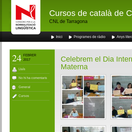
Cursos de català de Ca
CNL de Tarragona
Inici
Programes de ràdio
Anys liter
24
FEBRER
Celebrem el Dia Inter
2017
Materna
Lluís
No hi ha comentaris
General
Cursos