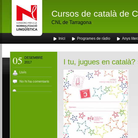
Cursos de català de Ca
CNL de Tarragona
Inici
Programes de ràdio
Anys liter
05
DESEMBRE
I tu, jugues en català?
2017
Lluís
No hi ha comentaris