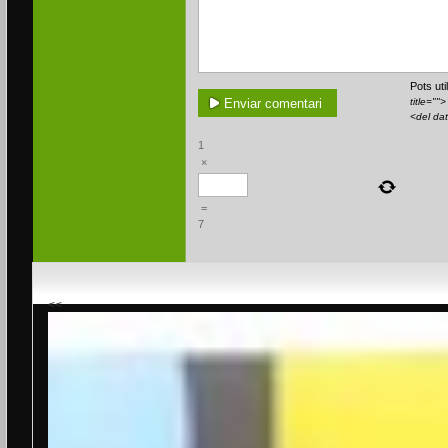
Pots ut
title=""
<del da
1
×
=
7
<<