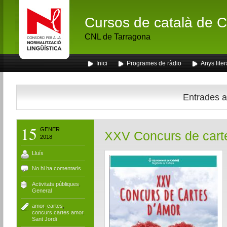
Cursos de català de Ca
CNL de Tarragona
Inici
Programes de ràdio
Anys liter
Entrades a
15
GENER
XXV Concurs de cart
2018
Lluís
No hi ha comentaris
Activitats públiques
,
General
amor
,
cartes
,
concurs cartes amor
,
Sant Jordi