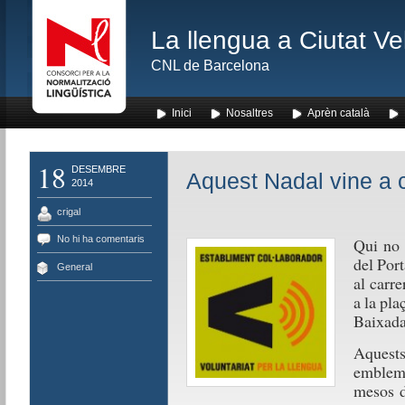
La llengua a Ciutat Ve
CNL de Barcelona
Inici
Nosaltres
Aprèn català
18
DESEMBRE
Aquest Nadal vine a 
2014
crigal
No hi ha comentaris
Qui no 
del Por
General
al carre
a la pla
Baixada 
Aquests
emblemà
mesos d