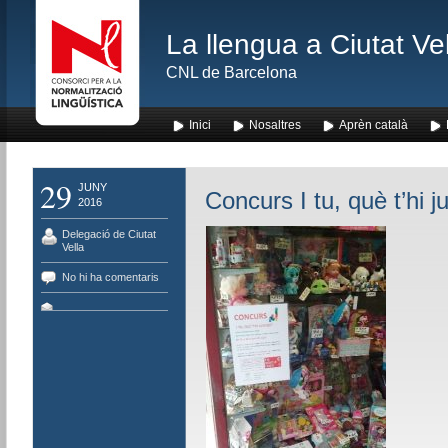
La llengua a Ciutat Ve
CNL de Barcelona
Inici
Nosaltres
Aprèn català
29
JUNY
Concurs I tu, què t’hi 
2016
Delegació de Ciutat
Vella
No hi ha comentaris