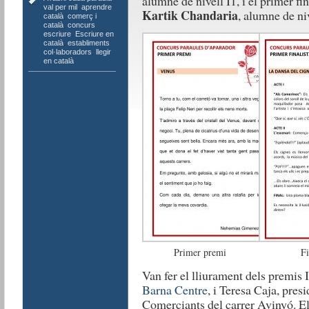
alumne de nivell I1, i el primer fin
val per mil
,
aprendre
Kartik Chandaria
, alumne de niv
català
,
comerç i
català
,
concurs
escriure
,
Escriure en
català
,
establiments
col·laboradors
,
llegir
en català
Primer premi
Fi
Van fer el lliurament dels premis 
Barna Centre
, i Teresa Caja, pres
Comerciants del carrer Avinyó. El