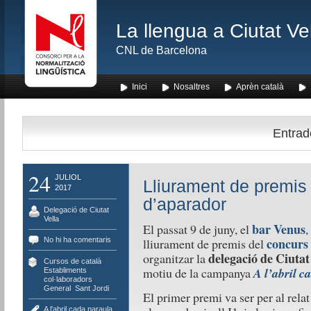
La llengua a Ciutat Ve
CNL de Barcelona
Inici
Nosaltres
Aprèn català
Entrade
24
JULIOL
Lliurament de premis
2017
d’aparador
Delegació de Ciutat
Vella
bar Venus
El passat 9 de juny, el
,
concurs
No hi ha comentaris
lliurament de premis del
delegació de Ciuta
organitzar la
Cursos de català
,
motiu de la campanya
A l’abril c
Establiments
col·laboradors
,
General
,
Sant Jordi
El primer premi va ser per al rela
A l'abril cada paraula