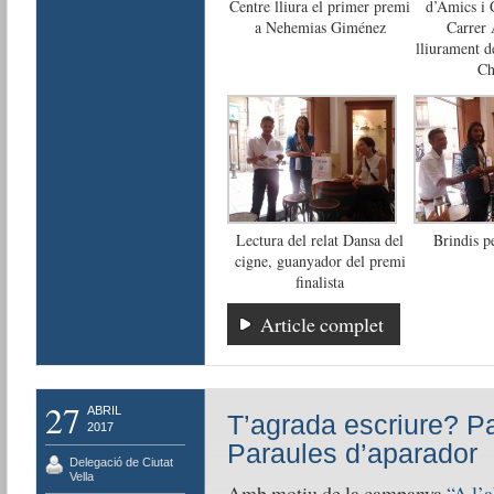
Centre lliura el primer premi
d’Amics i 
a Nehemias Giménez
Carrer 
lliurament d
Ch
Lectura del relat Dansa del
Brindis p
cigne, guanyador del premi
finalista
Article complet
27
ABRIL
T’agrada escriure? Pa
2017
Paraules d’aparador
Delegació de Ciutat
Vella
Amb motiu de la campanya
“A l’a