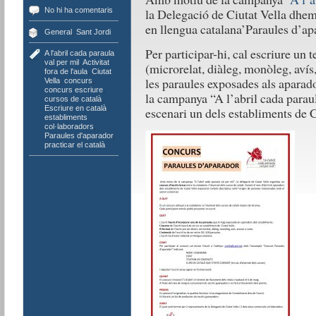
No hi ha comentaris
la Delegació de Ciutat Vella dhem 
en llengua catalana’Paraules d’ap
General
,
Sant Jordi
Per participar-hi, cal escriure un 
A l'abril cada paraula
val per mil
,
Activitat
(microrelat, diàleg, monòleg, avís
fora de l'aula
,
Ciutat
les paraules exposades als aparado
Vella
,
concurs
,
concurs escriure
,
la campanya “A l’abril cada paraul
cursos de català
,
Escriure en català
,
escenari un dels establiments de C
establiments
col·laboradors
,
Paraules d'aparador
,
practicar el català