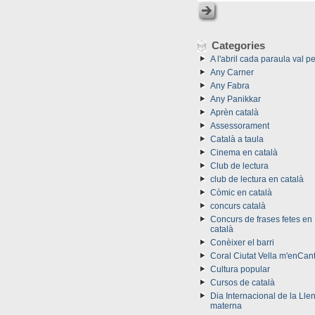
Categories
A l'abril cada paraula val pe
Any Carner
Any Fabra
Any Panikkar
Aprèn català
Assessorament
Català a taula
Cinema en català
Club de lectura
club de lectura en català
Còmic en català
concurs català
Concurs de frases fetes en
català
Conèixer el barri
Coral Ciutat Vella m'enCan
Cultura popular
Cursos de català
Dia Internacional de la Lle
materna