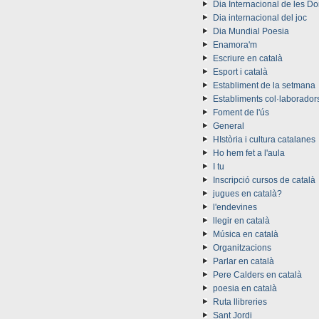
Dia Internacional de les D
Dia internacional del joc
Dia Mundial Poesia
Enamora'm
Escriure en català
Esport i català
Establiment de la setmana
Establiments col·laborador
Foment de l'ús
General
HIstòria i cultura catalanes
Ho hem fet a l'aula
I tu
Inscripció cursos de català
jugues en català?
l'endevines
llegir en català
Música en català
Organitzacions
Parlar en català
Pere Calders en català
poesia en català
Ruta llibreries
Sant Jordi