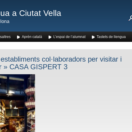
ua a Ciutat Vella
lona
saltres
Aprèn català
L’espai de l’alumnat
Tastets de llengua
establiments col·laboradors per visitar i
r
» CASA GISPERT 3