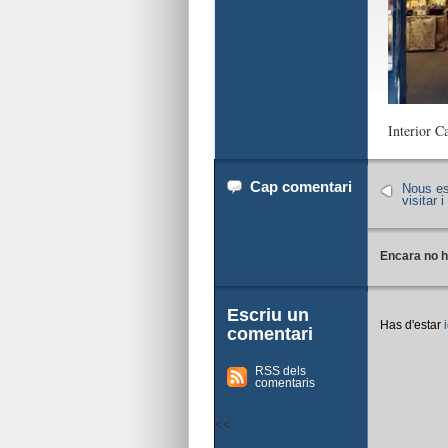
Interior C
Cap comentari
Nous es
visitar i
Encara no h
Escriu un
Has d'estar
comentari
RSS dels
comentaris
<<