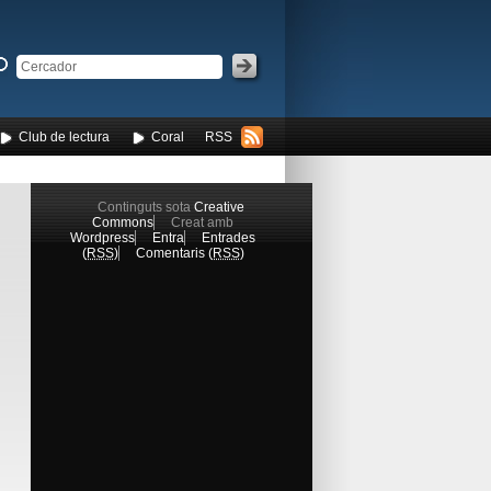
Club de lectura
Coral
RSS
Continguts sota
Creative
Commons
Creat amb
Wordpress
Entra
Entrades
(
RSS
)
Comentaris (
RSS
)