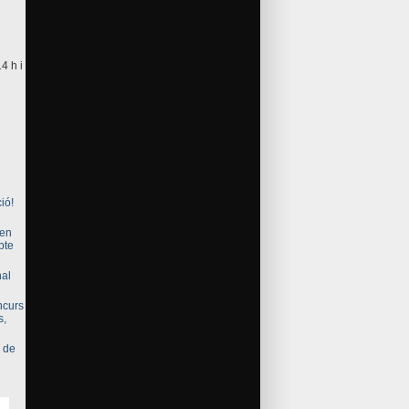
4 h i
ió!
gen
bte
nal
ncurs
s,
 de