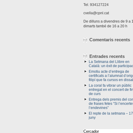
Tel. 934127224
cvella@cpnl.cat
De dilluns a divendres de 9 a 1
dimarts també de 16 a 20 h
Comentaris recents
Entrades recents
La Setmana del Llibre en
Català: un èxit de participac
Emotiu acte d’entrega de
certificats a l’alumnat d’ori
filipí que fa cursos en dissa
La coral fa vibrar un públic
entregat en el concert de fi
de curs
Entrega dels premis del co
de frases fetes “Si l’encerte
l’endevines”
El repte de la setmana – 17
juny