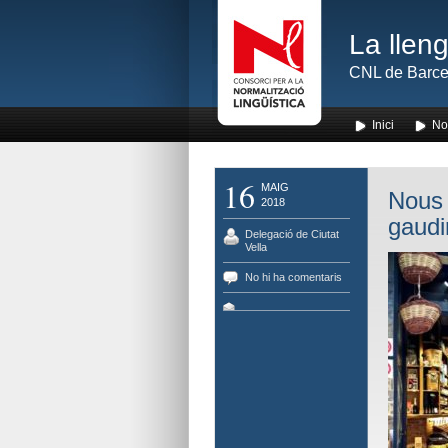
La lleng
CNL de Barce
Inici
No
16
MAIG
Nous 
2018
gaudi
Delegació de Ciutat
Vella
No hi ha comentaris