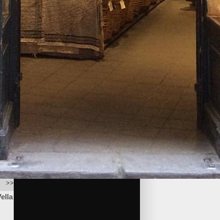
>>
ella