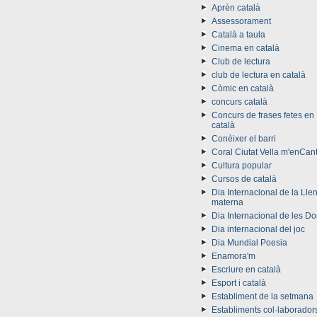
Aprèn català
Assessorament
Català a taula
Cinema en català
Club de lectura
club de lectura en català
Còmic en català
concurs català
Concurs de frases fetes en
català
Conèixer el barri
Coral Ciutat Vella m'enCan
Cultura popular
Cursos de català
Dia Internacional de la Lle
materna
Dia Internacional de les D
Dia internacional del joc
Dia Mundial Poesia
Enamora'm
Escriure en català
Esport i català
Establiment de la setmana
Establiments col·laborador