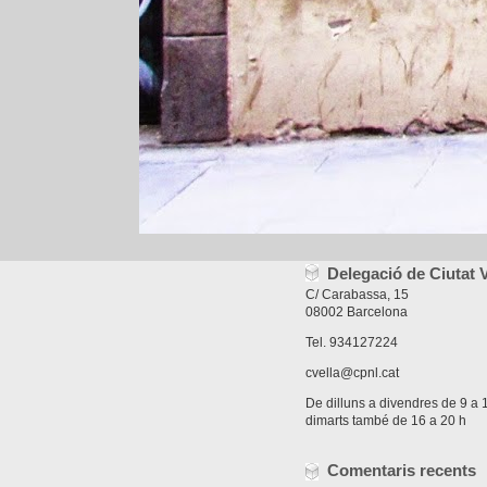
Delegació de Ciutat V
C/ Carabassa, 15
08002 Barcelona
Tel. 934127224
cvella@cpnl.cat
De dilluns a divendres de 9 a 1
dimarts també de 16 a 20 h
Comentaris recents