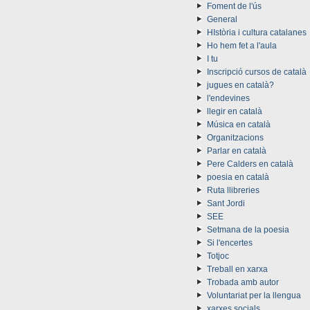
Foment de l'ús
General
HIstòria i cultura catalanes
Ho hem fet a l'aula
I tu
Inscripció cursos de català
jugues en català?
l'endevines
llegir en català
Música en català
Organitzacions
Parlar en català
Pere Calders en català
poesia en català
Ruta llibreries
Sant Jordi
SEE
Setmana de la poesia
Si l'encertes
Totjoc
Treball en xarxa
Trobada amb autor
Voluntariat per la llengua
xarxes socials