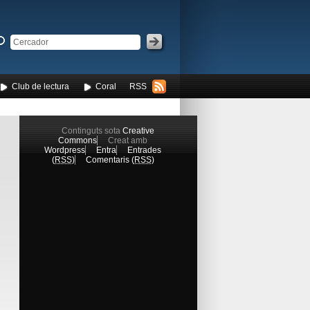
Club de lectura
Coral
RSS
Continguts sota
Creative
Commons
Creat amb
Wordpress
Entra
Entrades
(
RSS
)
Comentaris (
RSS
)