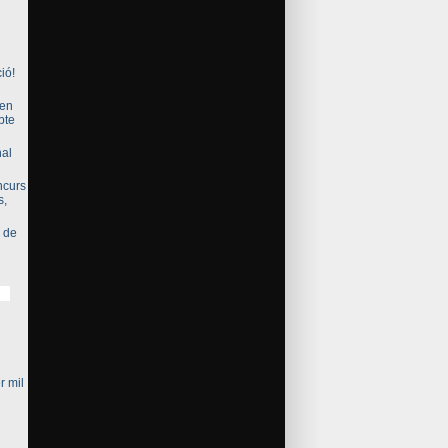
ió!
gen
bte
nal
ncurs
s,
 de
r mil