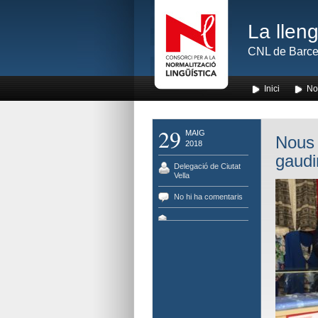
La lleng
CNL de Barce
Inici
No
29
MAIG
Nous 
2018
gaudi
Delegació de Ciutat
Vella
No hi ha comentaris