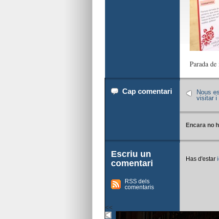
Parada de
Cap comentari
Nous es
visitar i
Encara no h
Escriu un
Has d'estar
comentari
RSS dels
comentaris
<<