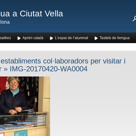
ua a Ciutat Vella
lona
saltres
Aprèn català
L’espai de l’alumnat
Tastets de llengua
establiments col·laboradors per visitar i
r
» IMG-20170420-WA0004