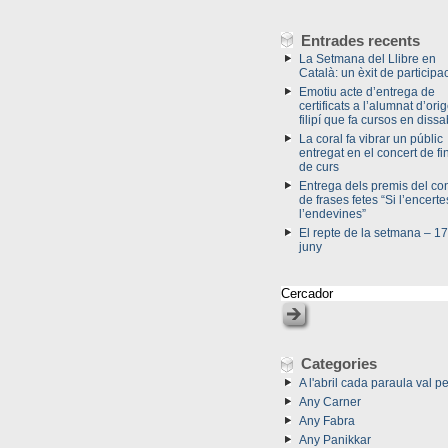
Entrades recents
La Setmana del Llibre en
Català: un èxit de participac
Emotiu acte d’entrega de
certificats a l’alumnat d’ori
filipí que fa cursos en dissa
La coral fa vibrar un públic
entregat en el concert de fi
de curs
Entrega dels premis del co
de frases fetes “Si l’encerte
l’endevines”
El repte de la setmana – 17
juny
Categories
A l'abril cada paraula val pe
Any Carner
Any Fabra
Any Panikkar