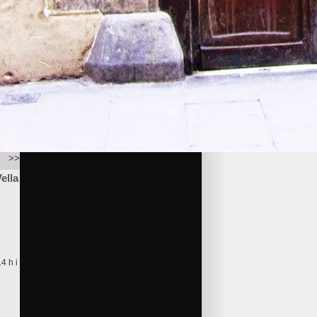
>>
ella
4 h i