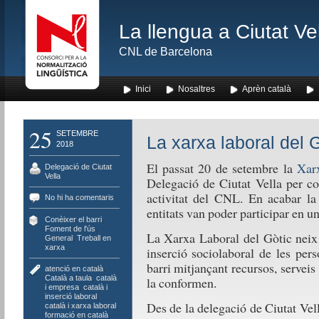
La llengua a Ciutat Ve
CNL de Barcelona
Inici
Nosaltres
Aprèn català
25
SETEMBRE
La xarxa laboral del G
2018
El passat 20 de setembre la
Xarx
Delegació de Ciutat
Vella
Delegació de Ciutat Vella per co
activitat del CNL. En acabar la
No hi ha comentaris
entitats van poder participar en u
Conèixer el barri
,
Foment de l'ús
,
La Xarxa Laboral del Gòtic neix 
General
,
Treball en
xarxa
inserció sociolaboral de les pers
barri mitjançant recursos, serveis
atenció en català
,
Català a taula
,
català
la conformen.
i empresa
,
català i
inserció laboral
,
Des de la delegació de Ciutat Vel
català i xarxa laboral
,
formació en català
,