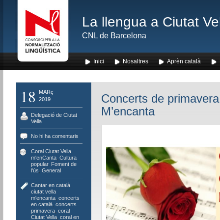
La llengua a Ciutat Ve
CNL de Barcelona
Inici
Nosaltres
Aprèn català
18
MARç
Concerts de primavera 
2019
M’encanta
Delegació de Ciutat
Vella
No hi ha comentaris
Coral Ciutat Vella
m'enCanta
,
Cultura
popular
,
Foment de
l'ús
,
General
Cantar en català
,
ciutat vella
m'encanta
,
concerts
en català
,
concerts
primavera
,
coral
Ciutat Vella
,
coral en