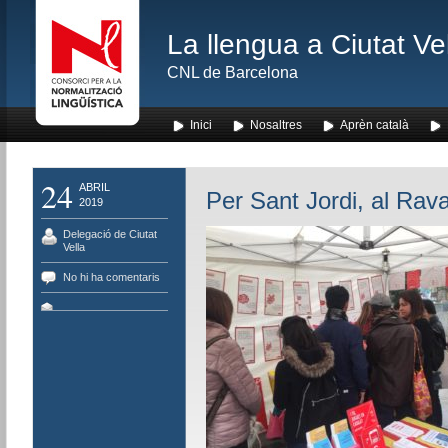
La llengua a Ciutat Ve
CNL de Barcelona
Inici
Nosaltres
Aprèn català
24
ABRIL
Per Sant Jordi, al Rava
2019
Delegació de Ciutat
Vella
No hi ha comentaris