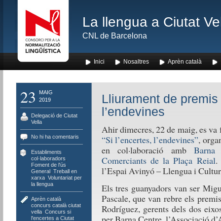
La llengua a Ciutat Ve
CNL de Barcelona
Inici
Nosaltres
Aprèn català
23
MAIG
Lliurament de premis 
2019
l’endevines
Delegació de Ciutat
Vella
Ahir dimecres, 22 de maig, es va 
No hi ha comentaris
“Si l’encertes, l’endevines”
, orga
en col·laboració amb
Barna 
Establiments
Comerciants de la Plaça Reial
.
col·laboradors
,
Foment de l'ús
,
l’Espai Avinyó – Llengua i Cultur
General
,
Treball en
xarxa
,
Voluntariat per
la llengua
Els tres guanyadors van ser Mig
Pascale, que van rebre els premi
Aprèn català
,
concurs català ciutat
Rodríguez, gerents dels dos eixo
vella
,
Concurs si
per Barna Centre, l’Associació d’
l'encertes a Ciutat