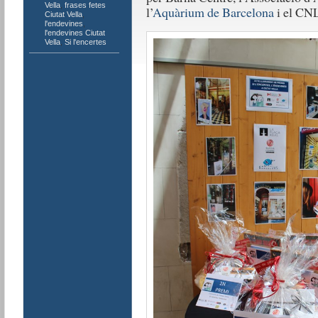
Vella
,
frases fetes
l’
Aquàrium de Barcelona
i el CNL
Ciutat Vella
,
l'endevines
,
l'endevines Ciutat
Vella
,
Si l'encertes