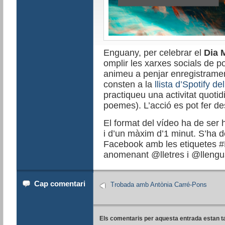
Enguany, per celebrar el
Dia 
omplir les xarxes socials de
animeu a penjar enregistrame
consten a la
llista d’Spotify 
practiqueu una activitat quoti
poemes). L’acció es pot fer d
El format del vídeo ha de ser h
i d’un màxim d’1 minut. S’ha d
Facebook amb les etiquetes
anomenant @lletres i @llengu
Cap comentari
Trobada amb Antònia Carré-Pons
Els comentaris per aquesta entrada estan t