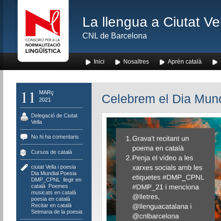
La llengua a Ciutat Ve
CNL de Barcelona
Inici
Nosaltres
Aprèn català
11
MARç
Celebrem el Dia Mundi
2021
Delegació de Ciutat
Vella
No hi ha comentaris
Cursos de català
ciutat Vella i poesia
,
Dia Mundial Poesia
,
DMP_CPNL
,
llegir en
català
,
Poemes
musicats en català
,
poesia en català
,
Recitar en català
,
Setmana de la poesia