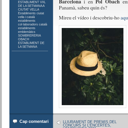
Barcelona
Pol Obach
i en
ens
ESTABLIMENT VXL
DE LA SETMANA A
Panamà, sabeu quin és?
CIUTAT VELLA
,
Establiments ciutat
Mireu el vídeo i descobriu-ho
aqu
vella i català
,
establiments
col·laboradors català
,
establiments
emblemàtics
,
SOMBRERERIA
OBACH
ESTABLIMENT DE
LA SETMANA
Cap comentari
LLIURAMENT DE PREMIS DEL
CONCURS SI L’ENCERTES,