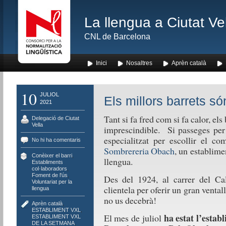
La llengua a Ciutat Ve
CNL de Barcelona
Inici
Nosaltres
Aprèn català
10
JULIOL
Els millors barrets só
2021
Tant si fa fred com si fa calor, el
Delegació de Ciutat
Vella
imprescindible. Si passeges per 
especialitzat per escollir el co
No hi ha comentaris
Sombrereria Obach
, un establime
Conèixer el barri
,
llengua.
Establiments
col·laboradors
,
Foment de l'ús
,
Des del 1924, al carrer del Cal
Voluntariat per la
clientela per oferir un gran ventall
llengua
no us decebrà!
Aprèn català
,
ESTABLIMENT VXL
,
ha estat l’esta
El mes de juliol
ESTABLIMENT VXL
DE LA SETMANA
,