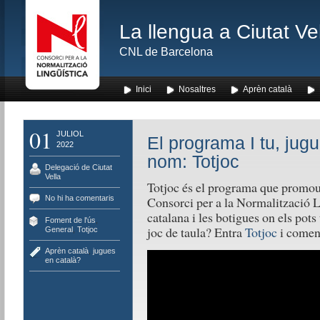
La llengua a Ciutat Ve
CNL de Barcelona
Inici
Nosaltres
Aprèn català
01
JULIOL
El programa I tu, jug
2022
nom: Totjoc
Delegació de Ciutat
Vella
Totjoc és el programa que promou e
No hi ha comentaris
Consorci per a la Normalització L
catalana i les botigues on els pot
Foment de l'ús
,
joc de taula? Entra
Totjoc
i començ
General
,
Totjoc
Aprèn català
,
jugues
en català?