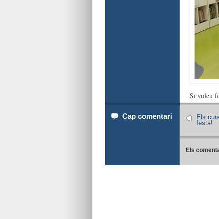
Si voleu fe
Cap comentari
Els cur
festa!
Els comenta