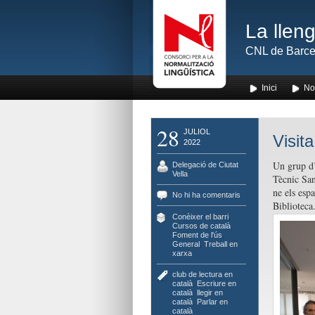
La lleng
CNL de Barce
Inici
No
28
JULIOL
Visit
2022
Un grup d’
Delegació de Ciutat
Vella
Tècnic Sant
ne els espa
No hi ha comentaris
Biblioteca
Conèixer el barri
,
Cursos de català
,
Foment de l'ús
,
General
,
Treball en
xarxa
club de lectura en
català
,
Escriure en
català
,
llegir en
català
,
Parlar en
català