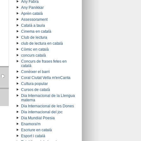
Any Fabra
Any Panikkar
Aprèn català
Assessorament
Català a taula
Cinema en català
Club de lectura
club de lectura en català
Còmic en català
concurs català
Concurs de frases fetes en
català
Conèixer el barri
Coral Ciutat Vella m'enCanta
Cultura popular
Cursos de català
Dia Internacional de la Llengua
materna
Dia Internacional de les Dones
Dia internacional del joc
Dia Mundial Poesia
Enamora'm
Escriure en català
Esport i català