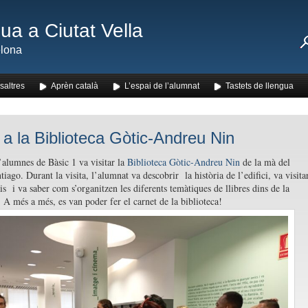
ua a Ciutat Vella
lona
saltres
Aprèn català
L’espai de l’alumnat
Tastets de llengua
a a la Biblioteca Gòtic-Andreu Nin
alumnes de Bàsic 1 va visitar la
Biblioteca Gòtic-Andreu Nin
de la mà del
iago. Durant la visita, l’alumnat va descobrir la història de l’edifici, va visita
is i va saber com s’organitzen les diferents temàtiques de llibres dins de la
. A més a més, es van poder fer el carnet de la biblioteca!