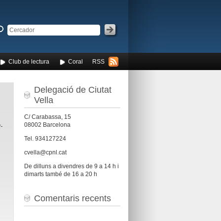
Club de lectura
Coral
RSS
Delegació de Ciutat
Vella
C/ Carabassa, 15
r-
08002 Barcelona
Tel. 934127224
cvella@cpnl.cat
De dilluns a divendres de 9 a 14 h i
dimarts també de 16 a 20 h
Comentaris recents