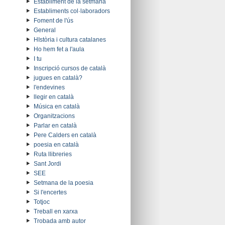
Establiment de la setmana
Establiments col·laboradors
Foment de l'ús
General
HIstòria i cultura catalanes
Ho hem fet a l'aula
I tu
Inscripció cursos de català
jugues en català?
l'endevines
llegir en català
Música en català
Organitzacions
Parlar en català
Pere Calders en català
poesia en català
Ruta llibreries
Sant Jordi
SEE
Setmana de la poesia
Si l'encertes
Totjoc
Treball en xarxa
Trobada amb autor