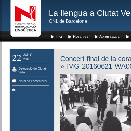
La llengua a Ciutat Ve
CNL de Barcelona
Inici
Nosaltres
Aprèn català
22
JUNY
Concert final de la cor
2016
» IMG-20160621-WA0
Delegació de Ciutat
Vella
No hi ha comentaris