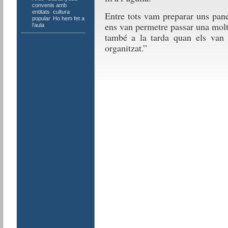
convenis amb
entitats
,
cultura
Entre tots vam preparar uns pane
popular
,
Ho hem fet a
ens van permetre passar una molt
l'aula
també a la tarda quan els van
organitzat.”