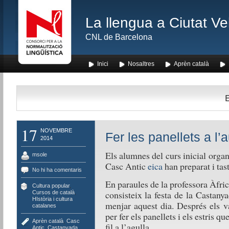
La llengua a Ciutat Ve
CNL de Barcelona
Inici
Nosaltres
Aprèn català
E
17
NOVEMBRE
Fer les panellets a l’a
2014
Els alumnes del curs inicial organ
msole
Casc Antic
eica
han preparat i tast
No hi ha comentaris
En paraules de la professora Àfr
Cultura popular
,
consisteix la festa de la Castany
Cursos de català
,
HIstòria i cultura
menjar aquest dia. Després els v
catalanes
per fer els panellets i els estris 
Aprèn català
,
Casc
fil a l’agulla.
Antic
,
Castanyada
,