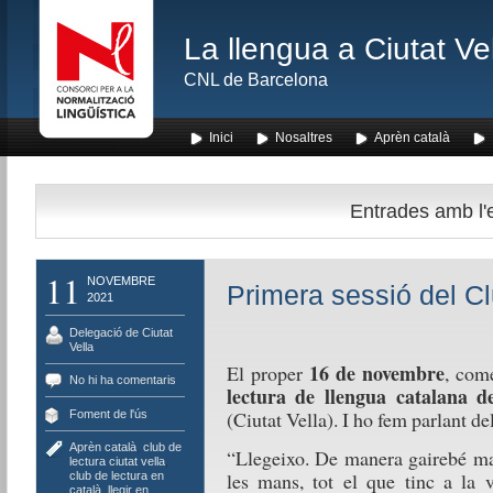
La llengua a Ciutat Ve
CNL de Barcelona
Inici
Nosaltres
Aprèn català
Entrades amb l'et
11
NOVEMBRE
Primera sessió del Cl
2021
Delegació de Ciutat
Vella
16 de novembre
El proper
, com
No hi ha comentaris
lectura de llengua catalana d
(Ciutat Vella). I ho fem parlant de
Foment de l'ús
Aprèn català
,
club de
“Llegeixo. De manera gairebé mal
lectura ciutat vella
,
les mans, tot el que tinc a la vis
club de lectura en
català
,
llegir en