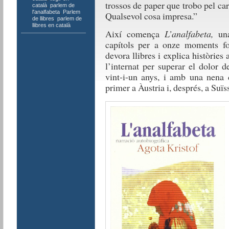
trossos de paper que trobo pel carr
català
,
parlem de
l'analfabeta
,
Parlem
Qualsevol cosa impresa.”
de llibres
,
parlem de
llibres en català
Així comença
L’analfabeta,
un
capítols per a onze moments f
devora llibres i explica històries
l’internat per superar el dolor d
vint-i-un anys, i amb una nena d
primer a Àustria i, després, a Suïs