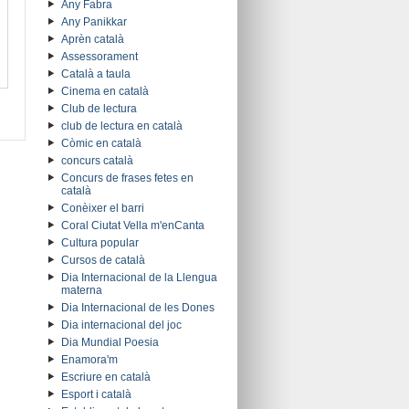
Any Fabra
Any Panikkar
Aprèn català
Assessorament
Català a taula
Cinema en català
Club de lectura
club de lectura en català
Còmic en català
concurs català
Concurs de frases fetes en
català
Conèixer el barri
Coral Ciutat Vella m'enCanta
Cultura popular
Cursos de català
Dia Internacional de la Llengua
materna
Dia Internacional de les Dones
Dia internacional del joc
Dia Mundial Poesia
Enamora'm
Escriure en català
Esport i català