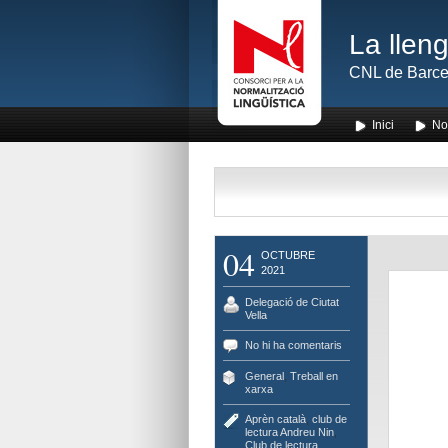
La lleng
CNL de Barce
Inici
No
04
OCTUBRE
2021
Delegació de Ciutat
Vella
No hi ha comentaris
General
,
Treball en
xarxa
Aprèn català
,
club de
lectura Andreu Nin
,
Club de lectura