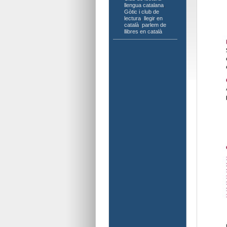
llengua catalana
,
Gòtic i club de
lectura
,
llegir en
català
,
parlem de
llibres en català