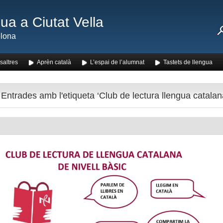
ua a Ciutat Vella
lona
saltres
Aprèn català
L’espai de l’alumnat
Tastets de llengua
Entrades amb l'etiqueta ‘Club de lectura llengua catalan