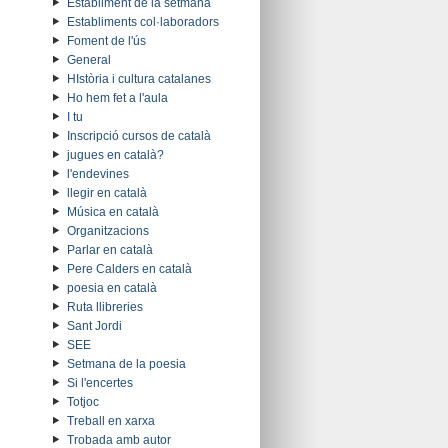
Establiment de la setmana
Establiments col·laboradors
Foment de l'ús
General
HIstòria i cultura catalanes
Ho hem fet a l'aula
I tu
Inscripció cursos de català
jugues en català?
l'endevines
llegir en català
Música en català
Organitzacions
Parlar en català
Pere Calders en català
poesia en català
Ruta llibreries
Sant Jordi
SEE
Setmana de la poesia
Si l'encertes
Totjoc
Treball en xarxa
Trobada amb autor