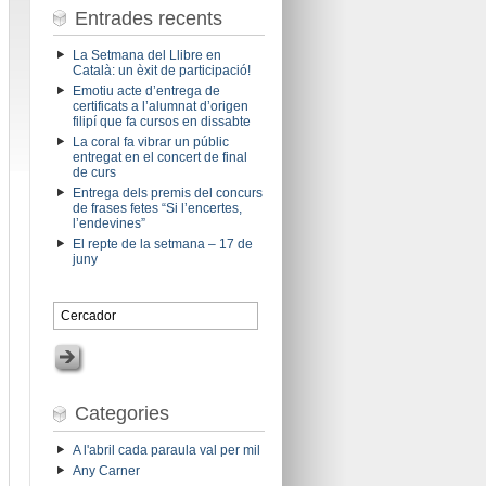
Entrades recents
La Setmana del Llibre en
Català: un èxit de participació!
Emotiu acte d’entrega de
certificats a l’alumnat d’origen
filipí que fa cursos en dissabte
La coral fa vibrar un públic
entregat en el concert de final
de curs
Entrega dels premis del concurs
de frases fetes “Si l’encertes,
l’endevines”
El repte de la setmana – 17 de
juny
Categories
A l'abril cada paraula val per mil
Any Carner