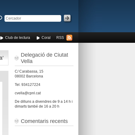
Club de lectura
Coral
RSS
Delegació de Ciutat
a’
Vella
C/ Carabassa, 15
08002 Barcelona
Tel. 934127224
cvella@cpnl.cat
De dilluns a divendres de 9 a 14 h i
dimarts també de 16 a 20 h
Comentaris recents