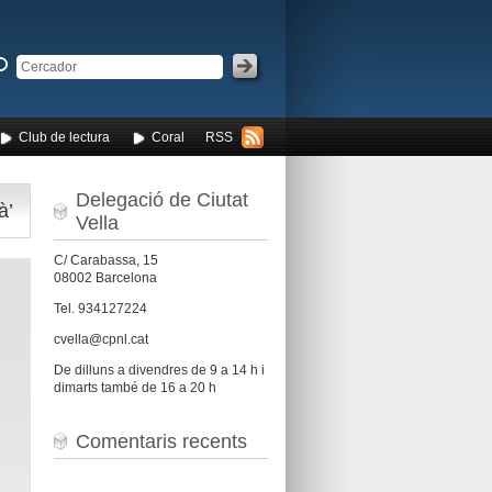
Club de lectura
Coral
RSS
Delegació de Ciutat
à’
Vella
C/ Carabassa, 15
08002 Barcelona
Tel. 934127224
cvella@cpnl.cat
De dilluns a divendres de 9 a 14 h i
dimarts també de 16 a 20 h
Comentaris recents