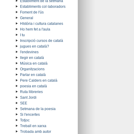
Establiment de la setmana
Establiments col·laboradors
Foment de l'ús
General
HIstòria i cultura catalanes
Ho hem fet a l'aula
I tu
Inscripció cursos de català
jugues en català?
l'endevines
llegir en català
Música en català
Organitzacions
Parlar en català
Pere Calders en català
poesia en català
Ruta llibreries
Sant Jordi
SEE
Setmana de la poesia
Si l'encertes
Totjoc
Treball en xarxa
Trobada amb autor