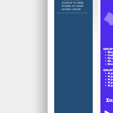
practicar el català
,
tertúlies en català
,
tertúlies virtuals