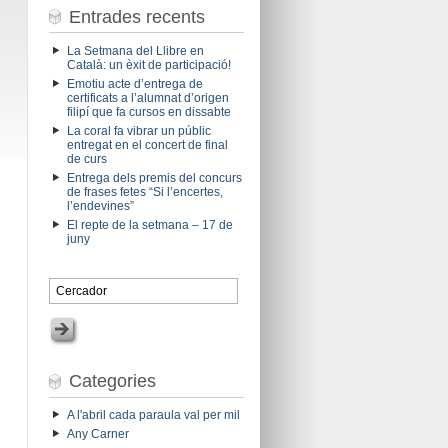
Entrades recents
La Setmana del Llibre en
Català: un èxit de participació!
Emotiu acte d’entrega de
certificats a l’alumnat d’origen
filipí que fa cursos en dissabte
La coral fa vibrar un públic
entregat en el concert de final
de curs
Entrega dels premis del concurs
de frases fetes “Si l’encertes,
l’endevines”
El repte de la setmana – 17 de
juny
Categories
A l'abril cada paraula val per mil
Any Carner