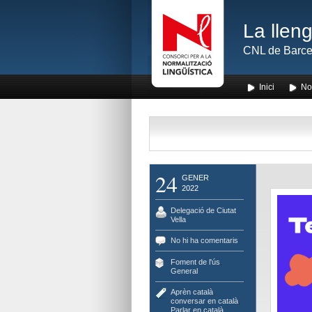
La lleng
CNL de Barce
Inici
No
24
GENER
2022
Delegació de Ciutat
Vella
No hi ha comentaris
Foment de l'ús
,
General
Aprèn català
,
conversar en català
,
Parlar en català
,