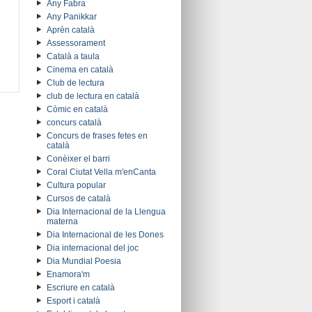
Any Fabra
Any Panikkar
Aprèn català
Assessorament
Català a taula
Cinema en català
Club de lectura
club de lectura en català
Còmic en català
concurs català
Concurs de frases fetes en
català
Conèixer el barri
Coral Ciutat Vella m'enCanta
Cultura popular
Cursos de català
Dia Internacional de la Llengua
materna
Dia Internacional de les Dones
Dia internacional del joc
Dia Mundial Poesia
Enamora'm
Escriure en català
Esport i català