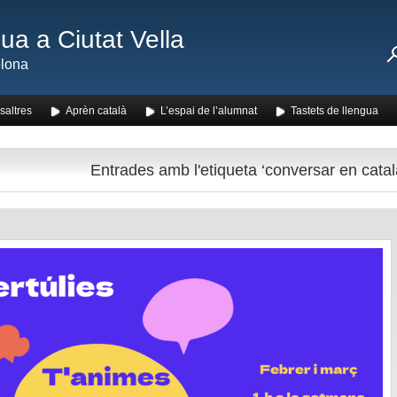
ua a Ciutat Vella
lona
saltres
Aprèn català
L’espai de l’alumnat
Tastets de llengua
Entrades amb l'etiqueta ‘conversar en catal