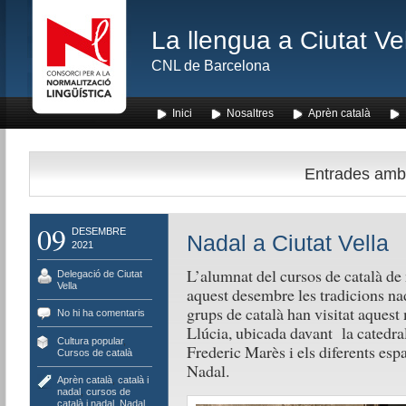
La llengua a Ciutat Ve
CNL de Barcelona
Inici
Nosaltres
Aprèn català
Entrades amb l
09
DESEMBRE
Nadal a Ciutat Vella
2021
L’alumnat del cursos de català de n
Delegació de Ciutat
Vella
aquest desembre les tradicions na
grups de català han visitat aquest
No hi ha comentaris
Llúcia, ubicada davant la catedra
Cultura popular
,
Frederic Marès i els diferents esp
Cursos de català
Nadal.
Aprèn català
,
català i
nadal
,
cursos de
català i nadal
,
Nadal