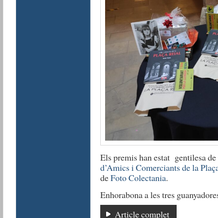
Els premis han estat gentilesa de
d’Amics i Comerciants de la Plaç
de
Foto Colectania
.
Enhorabona a les tres guanyadore
Article complet