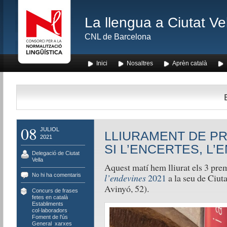
La llengua a Ciutat Ve
CNL de Barcelona
Inici
Nosaltres
Aprèn català
08
JULIOL
LLIURAMENT DE P
2021
SI L’ENCERTES, L’
Delegació de Ciutat
Vella
Aquest matí hem lliurat els 3 pre
No hi ha comentaris
l’endevines
2021
a la seu de Ciut
Avinyó, 52).
Concurs de frases
fetes en català
,
Establiments
col·laboradors
,
Foment de l'ús
,
General
,
xarxes