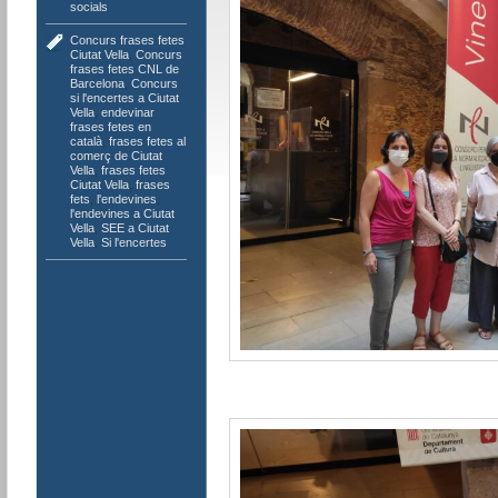
socials
Concurs frases fetes
Ciutat Vella
,
Concurs
frases fetes CNL de
Barcelona
,
Concurs
si l'encertes a Ciutat
Vella
,
endevinar
frases fetes en
català
,
frases fetes al
comerç de Ciutat
Vella
,
frases fetes
Ciutat Vella
,
frases
fets
,
l'endevines
,
l'endevines a Ciutat
Vella
,
SEE a Ciutat
Vella
,
Si l'encertes