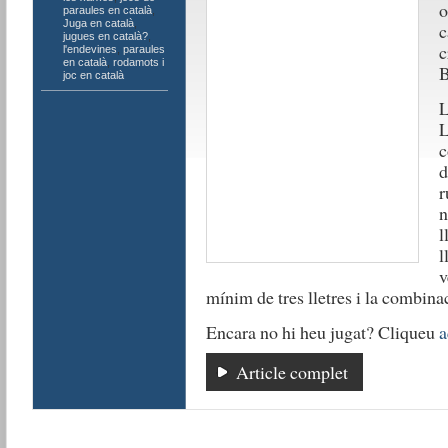
o
paraules en català
,
Juga en català
,
c
jugues en català?
,
c
l'endevines
,
paraules
en català
,
rodamots i
B
joc en català
L
L
c
d
r
n
l
l
v
mínim de tres lletres i la combinac
Encara no hi heu jugat? Cliqueu
a
Article complet