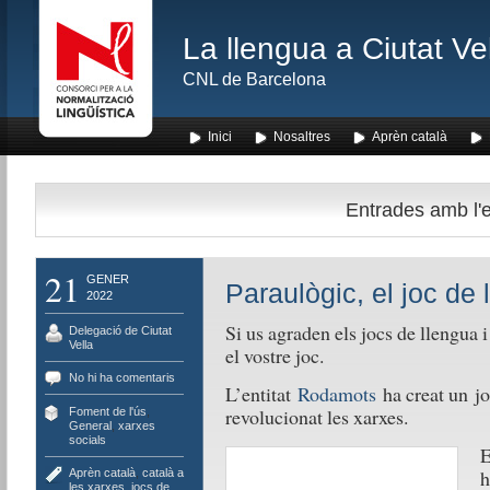
La llengua a Ciutat Ve
CNL de Barcelona
Inici
Nosaltres
Aprèn català
Entrades amb l'e
21
GENER
Paraulògic, el joc de 
2022
Si us agraden els jocs de llengua 
Delegació de Ciutat
Vella
el vostre joc.
No hi ha comentaris
L’entitat
Rodamots
ha creat un
j
revolucionat les xarxes.
Foment de l'ús
,
General
,
xarxes
socials
E
h
Aprèn català
,
català a
les xarxes
,
jocs de