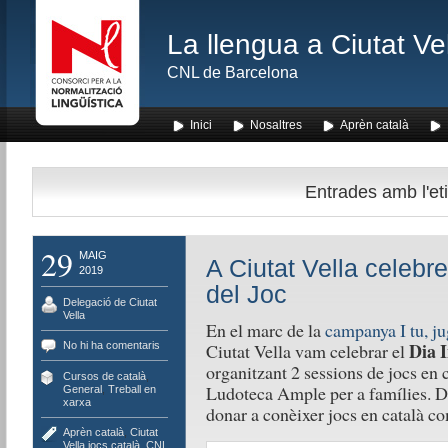
La llengua a Ciutat Ve
CNL de Barcelona
Inici
Nosaltres
Aprèn català
Entrades amb l'et
29
MAIG
A Ciutat Vella celebr
2019
del Joc
Delegació de Ciutat
Vella
En el marc de la
campanya I tu, ju
Dia I
No hi ha comentaris
Ciutat Vella vam celebrar el
organitzant 2 sessions de jocs en ca
Cursos de català
,
Ludoteca Ample per a famílies. Du
General
,
Treball en
xarxa
donar a conèixer jocs en català co
Aprèn català
,
Ciutat
Vella jocs català
,
CNL