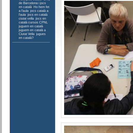
de Barcelona i jocs
en català
,
Ho hem fet
a l'aula
,
jocs català a
l'aula
,
jocs en català
ciutat vella
,
jocs en
català cursos CPNL
,
juguem en català
,
juguem en català a
Ciutat Vella
,
jugues
en català?