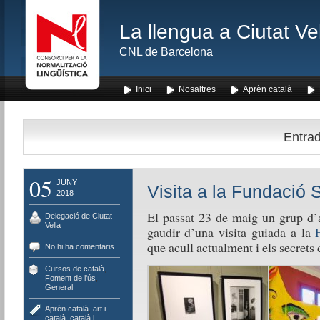
La llengua a Ciutat Ve
CNL de Barcelona
Inici
Nosaltres
Aprèn català
Entrad
05
JUNY
Visita a la Fundació Se
2018
El passat 23 de maig un grup d’
Delegació de Ciutat
Vella
gaudir d’una visita guiada a la
que acull actualment i els secrets 
No hi ha comentaris
Cursos de català
,
Foment de l'ús
,
General
Aprèn català
,
art i
català
,
català i