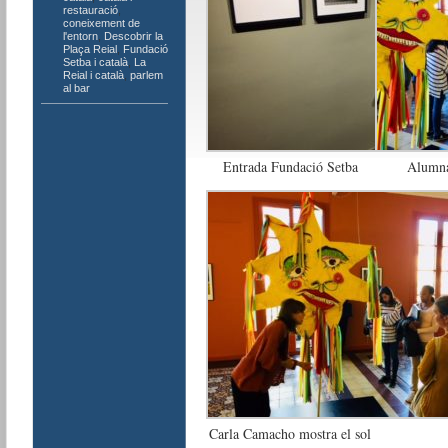
restauració
,
coneixement de
l'entorn
,
Descobrir la
Plaça Reial
,
Fundació
Setba i català
,
La
Reial i català
,
parlem
al bar
Entrada Fundació Setba
Alumnat
Carla Camacho mostra el sol