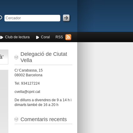
Club de lectura
Coral
RSS
Delegació de Ciutat
à’
Vella
C/ Carabassa, 15
08002 Barcelona
Tel. 934127224
cvella@cpnl.cat
De dilluns a divendres de 9 a 14 h i
dimarts també de 16 a 20 h
Comentaris recents