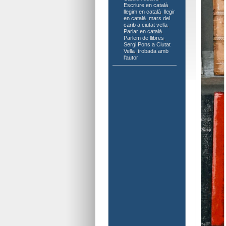
Escriure en català
,
llegim en català
,
llegir
en català
,
mars del
carib a ciutat vella
,
Parlar en català
,
Parlem de llibres
,
Sergi Pons a Ciutat
Vella
,
trobada amb
l'autor