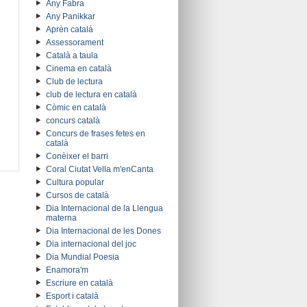
Any Fabra
Any Panikkar
Aprèn català
Assessorament
Català a taula
Cinema en català
Club de lectura
club de lectura en català
Còmic en català
concurs català
Concurs de frases fetes en
català
Conèixer el barri
Coral Ciutat Vella m'enCanta
Cultura popular
Cursos de català
Dia Internacional de la Llengua
materna
Dia Internacional de les Dones
Dia internacional del joc
Dia Mundial Poesia
Enamora'm
Escriure en català
Esport i català