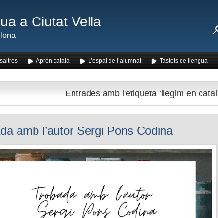
ua a Ciutat Vella
lona
saltres
Aprèn català
L’espai de l’alumnat
Tastets de llengua
Entrades amb l'etiqueta ‘llegim en catal
da amb l’autor Sergi Pons Codina