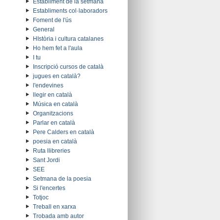
Establiment de la setmana
Establiments col·laboradors
Foment de l'ús
General
HIstòria i cultura catalanes
Ho hem fet a l'aula
I tu
Inscripció cursos de català
jugues en català?
l'endevines
llegir en català
Música en català
Organitzacions
Parlar en català
Pere Calders en català
poesia en català
Ruta llibreries
Sant Jordi
SEE
Setmana de la poesia
Si l'encertes
Totjoc
Treball en xarxa
Trobada amb autor