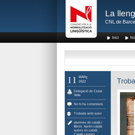
La lleng
CNL de Barce
Inici
No
11
MARç
Troba
2022
Delegació de Ciutat
Vella
No hi ha comentaris
Trobada amb autor
alumnes de català i
llibres
,
Aprèn català
,
autors en català
,
Català i autors
,