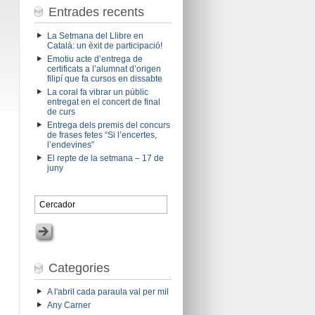
Entrades recents
La Setmana del Llibre en
Català: un èxit de participació!
Emotiu acte d’entrega de
certificats a l’alumnat d’origen
filipí que fa cursos en dissabte
La coral fa vibrar un públic
entregat en el concert de final
de curs
Entrega dels premis del concurs
de frases fetes “Si l’encertes,
l’endevines”
El repte de la setmana – 17 de
juny
Categories
A l'abril cada paraula val per mil
Any Carner