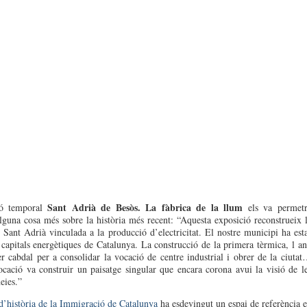
Sant Adrià de Besòs. La fàbrica de la llum
ió temporal
els va permetr
lguna cosa més sobre la història més recent: “Aquesta exposició reconstrueix 
e Sant Adrià vinculada a la producció d’electricitat. El nostre municipi ha est
 capitals energètiques de Catalunya. La construcció de la primera tèrmica, l a
r cabdal per a consolidar la vocació de centre industrial i obrer de la ciuta
cació va construir un paisatge singular que encara corona avui la visió de l
eies.”
’història de la Immigració de Catalunya
ha esdevingut un espai de referència 