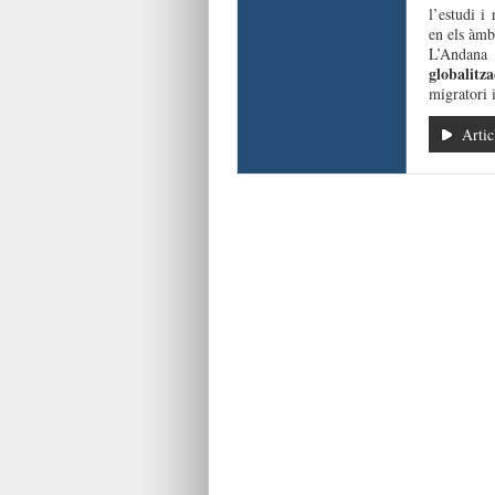
l’estudi i
en els àmb
L’Andan
globalitza
migratori 
Artic