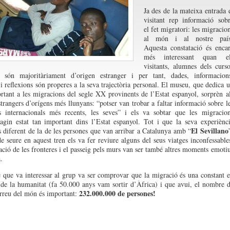
Ja des de la mateixa entrada 
visitant rep informació sob
el fet migratori: les migracio
al món i al nostre país
Aquesta constatació és enca
més interessant quan el
visitants, alumnes dels curs
, són majoritàriament d’origen estranger i per tant, dades, informacion
 i reflexions són properes a la seva trajectòria personal. El museu, que dedica 
rtant a les migracions del segle XX provinents de l’Estat espanyol, sorprèn a
trangers d’orígens més llunyans: “potser van trobar a faltar informació sobre l
s internacionals més recents, les seves” i els va sobtar que les migracio
hagin estat tan important dins l’Estat espanyol. Tot i que la seva experiènc
El Sevillano
s diferent de la de les persones que van arribar a Catalunya amb “
e seure en aquest tren els va fer reviure alguns del seus viatges inconfessable
ació de les fronteres i el passeig pels murs van ser també altres moments emoti
.
 que va interessar al grup va ser comprovar que la migració és una constant 
a de la humanitat (fa 50.000 anys vam sortir d’Àfrica) i que avui, el nombre 
232.000.000 de persones!
rreu del món és important: