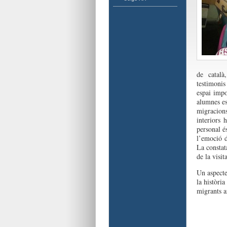
de català
testimonis
espai impo
alumnes es
migracion
interiors 
personal é
l’emoció d
La constat
de la visita
Un aspecte
la històri
migrants a