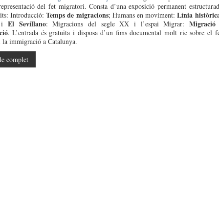
 representació del fet migratori. Consta d’una exposició permanent estructura
Temps de migracions
Línia històric
its: Introducció:
; Humans en moviment:
El Sevillano
Migració 
a i
: Migracions del segle XX i l’espai Migrar:
ció
. L’entrada és gratuïta i disposa d’un fons documental molt ric sobre el f
i la immigració a Catalunya.
le complet