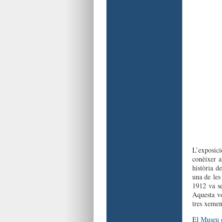
L’exposic
conèixer a
història d
una de les
1912 va se
Aquesta vo
tres xemen
El
Museu d