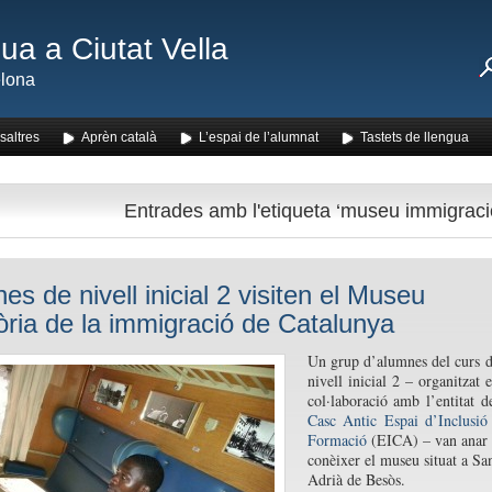
ua a Ciutat Vella
lona
saltres
Aprèn català
L’espai de l’alumnat
Tastets de llengua
Entrades amb l'etiqueta ‘museu immigraci
es de nivell inicial 2 visiten el Museu
tòria de la immigració de Catalunya
Un grup d’alumnes del curs 
nivell inicial 2 – organitzat 
col·laboració amb l’entitat d
Casc Antic Espai d’Inclusió
Formació
(EICA) – van anar
conèixer el museu situat a Sa
Adrià de Besòs.