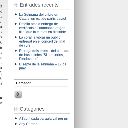
Entrades recents
el
re
La Setmana del Llibre en
ns
Català: un èxit de participació!
.
Emotiu acte d’entrega de
ra
certificats a l’alumnat d’origen
s
filipí que fa cursos en dissabte
os
La coral fa vibrar un públic
s,
entregat en el concert de final
de curs
un
Entrega dels premis del concurs
ls
de frases fetes “Si l’encertes,
es
l’endevines”
ns
El repte de la setmana – 17 de
ia
juny
”,
s.
us
en
de
Categories
A l'abril cada paraula val per mil
Any Carner