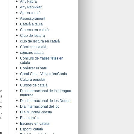
Any Fabra
Any Panikkar
Aprèn català
Assessorament
Català a taula
Cinema en català
Club de lectura
club de lectura en català
Còmic en català
concurs català
Concurs de frases fetes en
català
Conèixer el barri
Coral Ciutat Vella m'enCanta
Cultura popular
Cursos de català
e
Dia Internacional de la Llengua
la
materna
at
Dia Internacional de les Dones
ny
Dia internacional del joc
t…
Dia Mundial Poesia
es
Enamora'm
Escriure en català
Esport i català
en