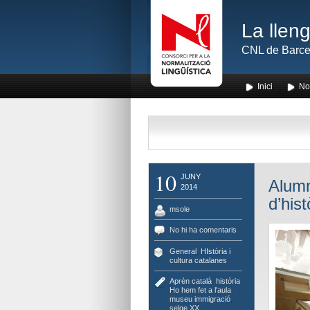
La lleng
CNL de Barce
Inici
No
10
JUNY
Alumn
2014
d’his
msole
No hi ha comentaris
General
,
HIstòria i
cultura catalanes
Aprèn català
,
història
,
Ho hem fet a l'aula
,
museu immigració
,
selge XX