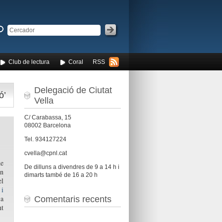
Club de lectura
Coral
RSS
Delegació de Ciutat
ó’
Vella
C/ Carabassa, 15
08002 Barcelona
Tel. 934127224
cvella@cpnl.cat
de
De dilluns a divendres de 9 a 14 h i
en
dimarts també de 16 a 20 h
el
 i
 a
Comentaris recents
nt