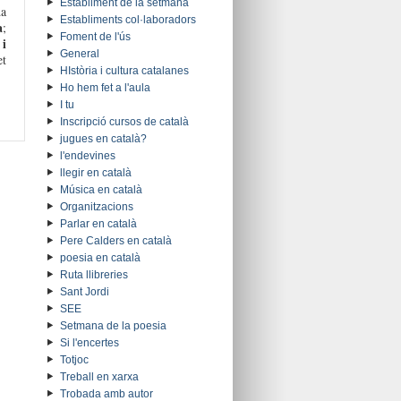
Establiment de la setmana
da
Establiments col·laboradors
a
;
Foment de l'ús
i
General
et
HIstòria i cultura catalanes
Ho hem fet a l'aula
I tu
Inscripció cursos de català
jugues en català?
l'endevines
llegir en català
Música en català
Organitzacions
Parlar en català
Pere Calders en català
poesia en català
Ruta llibreries
Sant Jordi
SEE
Setmana de la poesia
Si l'encertes
Totjoc
Treball en xarxa
Trobada amb autor