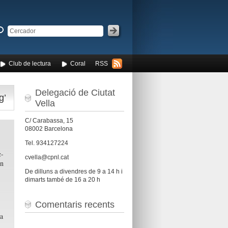
Club de lectura
Coral
RSS
Delegació de Ciutat
g’
Vella
C/ Carabassa, 15
08002 Barcelona
Tel. 934127224
c-
cvella@cpnl.cat
en
De dilluns a divendres de 9 a 14 h i
dimarts també de 16 a 20 h
Comentaris recents
a