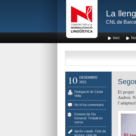
La lleng
CNL de Barce
Inici
No
10
DESEMBRE
Segon
2021
El proper
Delegació de Ciutat
Vella
Andreu Ni
l’adaptació
No hi ha comentaris
Foment de l'ús
,
General
,
Treball en
xarxa
Aprèn català
,
Club de
lectura
,
club de