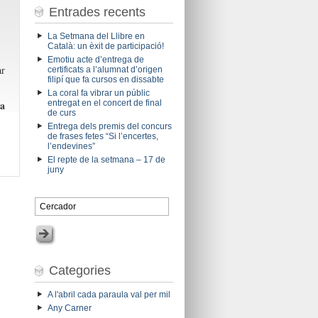
Entrades recents
La Setmana del Llibre en
Català: un èxit de participació!
Emotiu acte d’entrega de
ar
certificats a l’alumnat d’origen
filipí que fa cursos en dissabte
La coral fa vibrar un públic
entregat en el concert de final
a
de curs
Entrega dels premis del concurs
de frases fetes “Si l’encertes,
l’endevines”
El repte de la setmana – 17 de
juny
Categories
A l'abril cada paraula val per mil
Any Carner