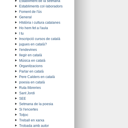
Establiment de la setmana
Establiments col·laboradors
Foment de l'ús
General
HIstòria i cultura catalanes
Ho hem fet a l'aula
I tu
Inscripció cursos de català
jugues en català?
l'endevines
llegir en català
Música en català
Organitzacions
Parlar en català
Pere Calders en català
poesia en català
Ruta llibreries
Sant Jordi
SEE
Setmana de la poesia
Si l'encertes
Totjoc
Treball en xarxa
Trobada amb autor