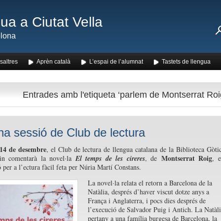
ua a Ciutat Vella
lona
saltres
Aprèn català
L’espai de l’alumnat
Tastets de llengua
Entrades amb l'etiqueta ‘parlem de Montserrat Roi
a sessió de Club de lectura
14 de desembre
, el Club de lectura de llengua catalana de la Biblioteca Gòti
Montserrat Roig
n comentarà la novel·la
El temps de les cireres
, de
, 
 per a l’ectura fàcil feta per Núria Martí Constans.
La novel·la relata el retorn a Barcelona de la
Natàlia, després d’haver viscut dotze anys a
França i Anglaterra, i pocs dies després de
l’execució de Salvador Puig i Antich. La Natàli
pertany a una família burgesa de Barcelona, la