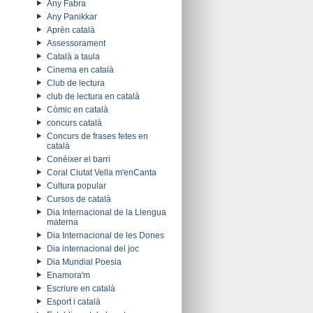
Any Fabra
Any Panikkar
Aprèn català
Assessorament
Català a taula
Cinema en català
Club de lectura
club de lectura en català
Còmic en català
concurs català
Concurs de frases fetes en
català
Conèixer el barri
Coral Ciutat Vella m'enCanta
Cultura popular
Cursos de català
Dia Internacional de la Llengua
materna
Dia Internacional de les Dones
Dia internacional del joc
Dia Mundial Poesia
Enamora'm
Escriure en català
Esport i català