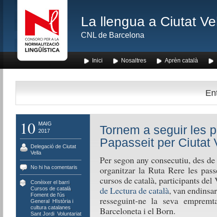
La llengua a Ciutat Ve
CNL de Barcelona
Inici
Nosaltres
Aprèn català
Ent
10
MAIG
Tornem a seguir les 
2017
Papasseit per Ciutat 
Delegació de Ciutat
Vella
Per segon any consecutiu, des de 
No hi ha comentaris
organitzar la Ruta Rere les pass
cursos de català, participants del
Conèixer el barri
,
de Lectura de català
, van endinsa
Cursos de català
,
Foment de l'ús
,
resseguint-ne la seva empremta 
General
,
HIstòria i
cultura catalanes
,
Barceloneta i el Born.
Sant Jordi
,
Voluntariat