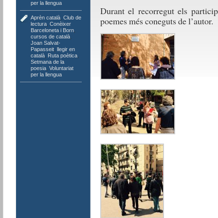
per la llengua
Durant el recorregut els partici
Aprèn català
,
Club de
poemes més coneguts de l’autor.
lectura
,
Conèixer
Barceloneta i Born
,
cursos de català
,
Joan Salvat-
Papasseit
,
llegir en
català
,
Ruta poètica
,
Setmana de la
poesia
,
Voluntariat
per la llengua