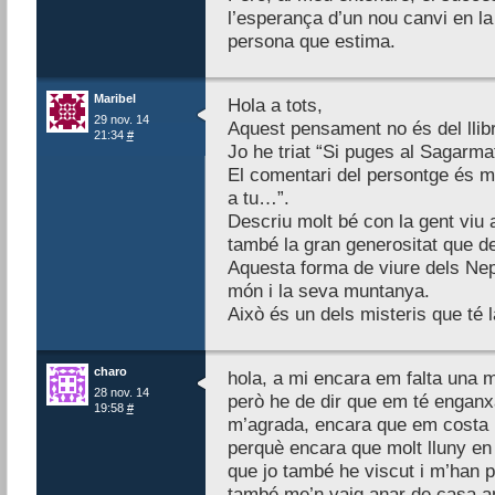
l’esperança d’un nou canvi en la 
persona que estima.
Maribel
Hola a tots,
29 nov. 14
Aquest pensament no és del llibre
21:34
#
Jo he triat “Si puges al Sagarma
El comentari del persontge és mol
a tu…”.
Descriu molt bé con la gent viu 
també la gran generositat que d
Aquesta forma de viure dels Nep
món i la seva muntanya.
Això és un dels misteris que té l
charo
hola, a mi encara em falta una m
28 nov. 14
però he de dir que em té enganx
19:58
#
m’agrada, encara que em costa 
perquè encara que molt lluny en 
que jo també he viscut i m’han p
també me’n vaig anar de casa am