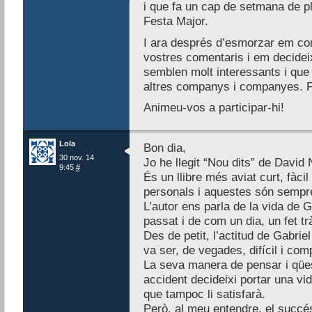
i que fa un cap de setmana de pl
Festa Major.
I ara després d’esmorzar em con
vostres comentaris i em decidei
semblen molt interessants i que 
altres companys i companyes. Fi
Animeu-vos a participar-hi!
Lola
Bon dia,
30 nov. 14
Jo he llegit “Nou dits” de David N
9:45
#
És un llibre més aviat curt, fàcil
personals i aquestes són sempr
L’autor ens parla de la vida de Ga
passat i de com un dia, un fet tr
Des de petit, l’actitud de Gabrie
va ser, de vegades, difícil i com
La seva manera de pensar i qües
accident decideixi portar una vid
que tampoc li satisfarà.
Però, al meu entendre, el succés f