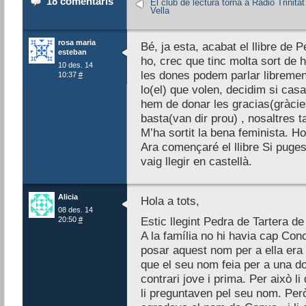
18 comentaris
El club de lectura torna a Ràdio Trinitat
Vella
rosa maria
Bé, ja esta, acabat el llibre de P
esteban
ho, crec que tinc molta sort de 
10 des. 14
les dones podem parlar librement,
10:37
#
lo(el) que volen, decidim si casar-
hem de donar les gracias(gràcie
basta(van dir prou) , nosaltres 
M’ha sortit la bena feminista. Ho
Ara començaré el llibre Si puge
vaig llegir en castellà.
Alicia
Hola a tots,
08 des. 14
20:50
#
Estic llegint Pedra de Tartera d
A la família no hi havia cap Conc
posar aquest nom per a ella era
que el seu nom feia per a una dona 
contrari jove i prima. Per això l
li preguntaven pel seu nom. Per