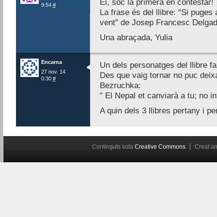
Ei, sóc la primera en contestar!
9:54
#
La frase és del llibre: “Si puge
vent” de Josep Francesc Delgad
Una abraçada, Yulia
Encarna
Un dels personatges del llibre f
27 nov. 14
Des que vaig tornar no puc deixa
0:30
#
Bezruchka:
” El Nepal et canviarà a tu; no in
A quin dels 3 llibres pertany i p
Continguts sota
Creative Commons
Creat 