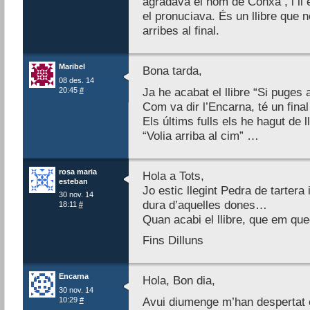
agradava el nom de Conxa , i li
el pronuciava. És un llibre que n
arribes al final.
Maribel
Bona tarda,
08 des. 14
20:45
#
Ja he acabat el llibre “Si puges
Com va dir l’Encarna, té un final
Els últims fulls els he hagut de l
“Volia arriba al cim” …
rosa maria
Hola a Tots,
esteban
Jo estic llegint Pedra de tartera 
30 nov. 14
dura d’aquelles dones…
18:11
#
Quan acabi el llibre, que em qu
Fins Dilluns
Encarna
Hola, Bon dia,
30 nov. 14
10:29
#
Avui diumenge m’han despertat el