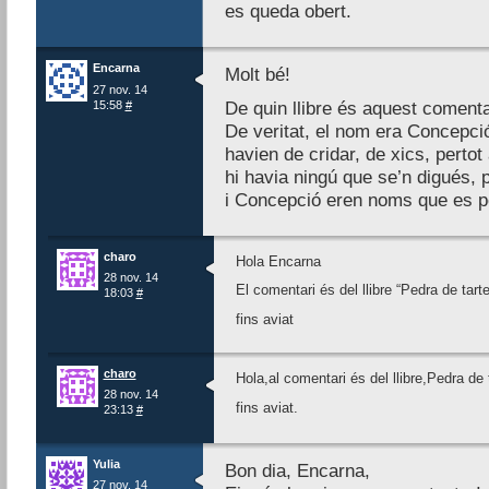
es queda obert.
Encarna
Molt bé!
27 nov. 14
15:58
#
De quin llibre és aquest comenta
De veritat, el nom era Concepció
havien de cridar, de xics, pertot 
hi havia ningú que se’n digués, 
i Concepció eren noms que es p
charo
Hola Encarna
28 nov. 14
El comentari és del llibre “Pedra de tart
18:03
#
fins aviat
charo
Hola,al comentari és del llibre,Pedra de 
28 nov. 14
fins aviat.
23:13
#
Yulia
Bon dia, Encarna,
27 nov. 14