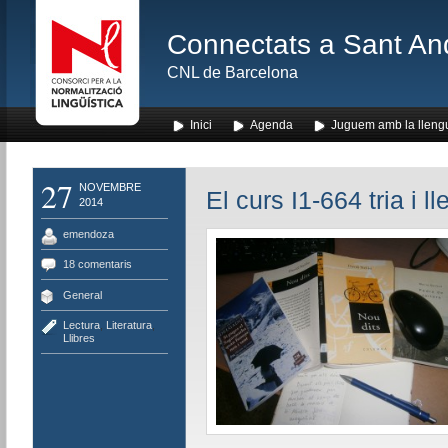
Connectats a Sant An
CNL de Barcelona
Inici
Agenda
Juguem amb la lleng
27
NOVEMBRE
El curs I1-664 tria i l
2014
emendoza
18 comentaris
General
Lectura
,
Literatura
,
Llibres