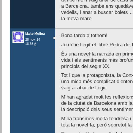
a Barcelona, també ens quedàvem
vedells, i anar a buscar bolets 
la meva mare.
Maite Molina
Bona tarda a tothom!
28 nov. 14
18:35
#
Jo m’he llegit el llibre Pedra de 
És una novel·la narrada en prime
vida i els sentiments més profu
principis del segle XX.
Tot i que la protagonista, la Con
una mica més complicat d’entend
vaig acabar de llegir.
M’han agradat molt les reflexions 
de la ciutat de Barcelona amb la 
la descripció dels seus sentimen
M’ha transmès molta tendresa i 
tota la novel·la, però sobretot la 