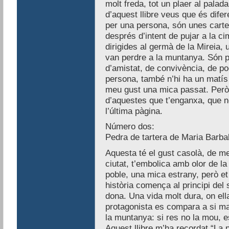
molt freda, tot un plaer al palad
d’aquest llibre veus que és difer
per una persona, són unes cartes
després d’intent de pujar a la c
dirigides al germà de la Mireia,
van perdre a la muntanya. Són pe
d’amistat, de convivència, de pod
persona, també n’hi ha un matís d
meu gust una mica passat. Però 
d’aquestes que t’enganxa, que no
l’última pàgina.
Número dos:
Pedra de tartera de Maria Barba
Aquesta té el gust casolà, de men
ciutat, t’embolica amb olor de la 
poble, una mica estrany, però e
història comença al principi del 
dona. Una vida molt dura, on ella
protagonista es compara a si m
la muntanya: si res no la mou, e
Aquest llibre m’ha recordat “La 