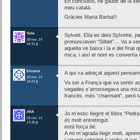
En conclusió, he gaudit de la sev
meu català.
Gràcies Maria Barbal!!
Yulia
Sylvett. Ella es deia Sylvette, 
28 nov. 14
pronunciaven “Silbet”… Va a ser
16:41
#
aquella ve baixa i la e del fina
mica, i així el nom es converti
Encarna
A qui va adreçat aquest pensam
28 nov. 14
16:24
#
Va ser a França que va sentir aqu
vegades s’arrossegava una mica,
francès, més “charmant”, però t
ANA
Jo m’estic llegint el llibre “Pedra
28 nov. 14
és
molt entretingut.
13:38
#
està
força
bé
.
A mi m’agrada llegir molt, apren
i aquest sobretot t’ arriba al cor.