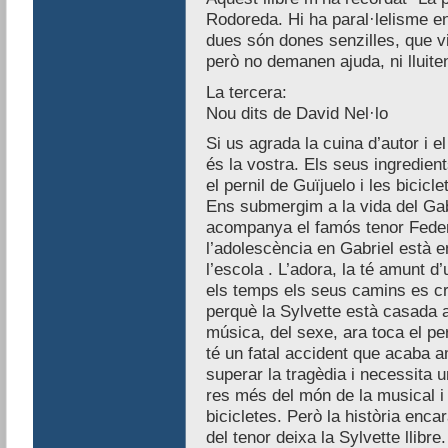
Rodoreda. Hi ha paral·lelisme en
dues són dones senzilles, que v
però no demanen ajuda, ni lluiten
La tercera:
Nou dits de David Nel·lo
Si us agrada la cuina d’autor i 
és la vostra. Els seus ingredient
el pernil de Guïjuelo i les bicicle
Ens submergim a la vida del Gab
acompanya el famós tenor Feder
l’adolescència en Gabriel està e
l’escola . L’adora, la té amunt
els temps els seus camins es cr
perquè la Sylvette està casada a
música, del sexe, ara toca el per
té un fatal accident que acaba a
superar la tragèdia i necessita u
res més del món de la musical i 
bicicletes. Però la història enca
del tenor deixa la Sylvette llibre