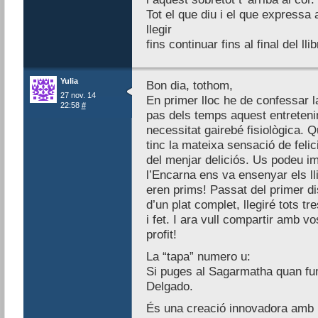
Tot el que diu i el que expressa
llegir
fins continuar fins al final del llib
Yulia
Bon dia, tothom,
27 nov. 14
En primer lloc he de confessar l
22:58
#
pas dels temps aquest entreteni
necessitat gairebé fisiològica. Q
tinc la mateixa sensació de felic
del menjar deliciós. Us podeu i
l’Encarna ens va ensenyar els lli
eren prims! Passat del primer di
d’un plat complet, llegiré tots tre
i fet. I ara vull compartir amb v
profit!
La “tapa” numero u:
Si puges al Sagarmatha quan fu
Delgado.
És una creació innovadora amb u