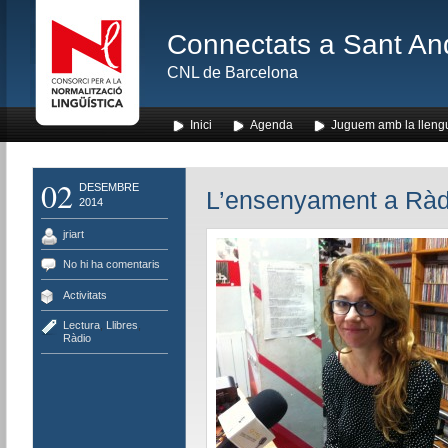
Connectats a Sant An
CNL de Barcelona
Inici
Agenda
Juguem amb la lleng
02
DESEMBRE
L’ensenyament a Ràdio
2014
jriart
No hi ha comentaris
Activitats
Lectura
,
Llibres
,
Ràdio