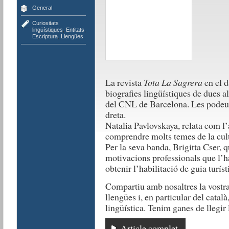
General
Curiositats
lingüístiques
,
Entitats
,
Escriptura
,
Llengües
La revista
Tota La Sagrera
en el d
biografies lingüístiques de dues 
del CNL de Barcelona. Les podeu ll
dreta.
Natalia Pavlovskaya, relata com l’
comprendre molts temes de la cultu
Per la seva banda, Brigitta Cser, q
motivacions professionals que l’ha
obtenir l’habilitació de guia turís
Compartiu amb nosaltres la vostra
llengües i, en particular del català,
lingüística. Tenim ganes de llegir
Article complet