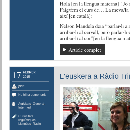
Hola [en la llengua materna] ! J
Faig/fem el curs de… La meva/la 
així [en català]:
Nelson Mandela deia “parlar-li a 
arribar-li al cervell, però parlar-l
arribar-li al cor”[en la llengua ma
Article complet
17
FEBRER
L’euskera a Ràdio Trin
2015
jriart
No hi ha comentaris
Activitats
,
General
,
Intermedi
Curiositats
lingüístiques
,
Llengües
,
Ràdio