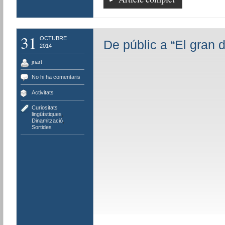
31
OCTUBRE
De públic a “El gran d
2014
jriart
No hi ha comentaris
Activitats
Curiositats
lingüístiques
,
Dinamització
,
Sortides