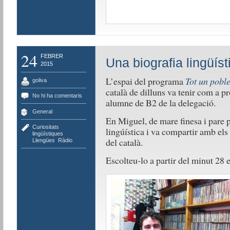
24
FEBRER
Una biografia lingüíst
2015
L’espai del programa
Tot un pobl
goliva
català de dilluns va tenir com a p
No hi ha comentaris
alumne de B2 de la delegació.
General
En Miguel, de mare finesa i pare p
Curiositats
lingúística i va compartir amb els
lingüístiques
,
del català.
Llengües
,
Ràdio
Escolteu-lo a partir del minut 28 