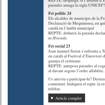
REPTE: desplega: si l’Institut d’E
paraules amaga la sigla UNICEF
Fet polític 24
Els alcaldes de municipis de la Fr
Declaració de Mequinensa, en què
català en l’àmbit municipal
REPTE: defineix la paraula declara
ni
Hisenda
.
Fet social 23
Joan manuel Serrat s’enfronta a T
en català al Fsetival d’Eurovisió 
guanya el certmane.
REPTE: anteposa paraules al cogn
al davant segons l’ordre alfabètic.
Us atreviu a participar-hi? Deixeu
comentari. Indiqueu el repte, la 
telèfon.
Article complet