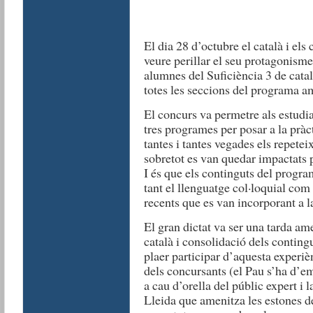
El dia 28 d’octubre el català i els
veure perillar el seu protagonisme 
alumnes del Suficiència 3 de cata
totes les seccions del programa am
El concurs va permetre als estudian
tres programes per posar a la pràc
tantes i tantes vegades els repetei
sobretot es van quedar impactats p
I és que els continguts del progr
tant el llenguatge col·loquial com
recents que es van incorporant a l
El gran dictat va ser una tarda ame
català i consolidació dels contingu
plaer participar d’aquesta experièn
dels concursants (el Pau s’ha d’em
a cau d’orella del públic expert i 
Lleida que amenitza les estones 