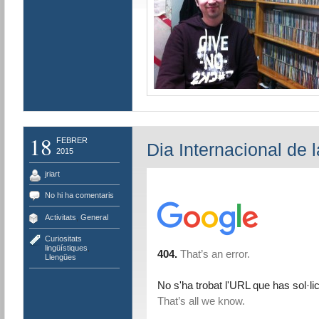
18
FEBRER
Dia Internacional de 
2015
jriart
No hi ha comentaris
Activitats
,
General
Curiositats
lingüístiques
,
Llengües