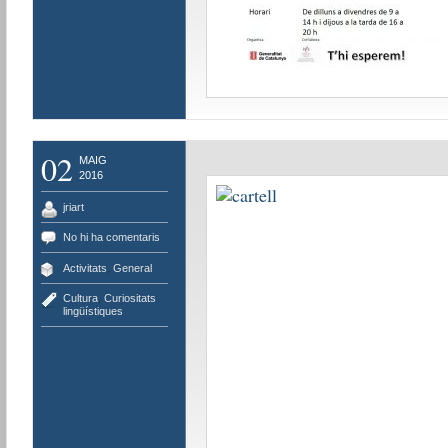
02
MAIG
2016
jriart
No hi ha comentaris
Activitats
,
General
Cultura
,
Curiositats
lingüístiques