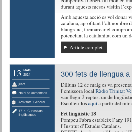
competitiva i oberta al món en di
durant aquests mesos visitin l’ex
Amb aquesta acció es vol donar vis
catalana, aprofitant l’alt nombre 
blaugrana, i remarcar el compromís
potenciant la catalanitat com un de
Article complet
13
MAIG
300 fets de llengua a 
2014
Dilluns 12 de maig es va present
jriart
l’emissora local
Ràdio Trinitat Ve
No hi ha comentaris
van llegir 3 reptes: un de lingüístic
Escolteu-los
aquí
a partir del min
Activitats
,
General
1714
,
Curiositats
Fet lingüístic 18
lingüístiques
Pompeu Fabra estableix l’any 191
l’Institut d’Estudis Catalans.