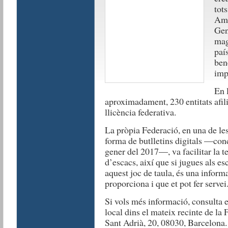
tots
Amb
Gen
mag
país
ben
imp
En 
aproximadament, 230 entitats afil
llicència federativa.
La pròpia Federació, en una de le
forma de butlletins digitals
—
conc
gener del 2017
—,
va facilitar la 
d’escacs, així que si jugues als es
aquest joc de taula, és una informac
proporciona i que et pot fer servei
Si vols més informació, consulta el
local dins el mateix recinte de la 
Sant Adrià, 20, 08030, Barcelona
.