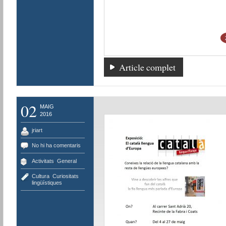
Article complet
02
MAIG
2016
jriart
No hi ha comentaris
Activitats
,
General
Cultura
,
Curiositats
lingüístiques