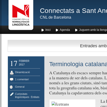
Connectats a Sant An
CNL de Barcelona
Inici
Agenda
Juguem amb la lleng
Entrades amb l
17
FEBRER
Terminologia catalan
2017
A Catalunya els escacs sempre han 
Dinamització
a la manera de ser dels catalans. 
1 comentari
només a les grans ciutats, sinó ta
tota la geografia catalana són, bàs
General
Catalunya la capdavantera dels es
Curiositats
lingüístiques
,
Entitats
La 
crea