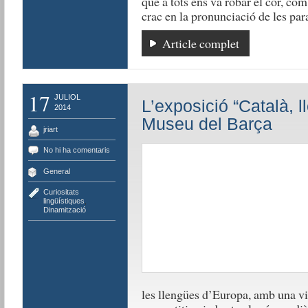
que a tots ens va robar el cor, co
crac en la pronunciació de les par
Article complet
17
JULIOL
L’exposició “Català, l
2014
Museu del Barça
jriart
No hi ha comentaris
General
Curiositats
lingüístiques
,
Dinamització
les llengües d’Europa, amb una vi