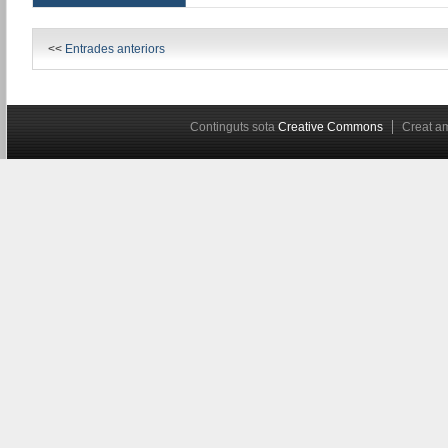
<<
Entrades anteriors
Continguts sota
Creative Commons
Creat 