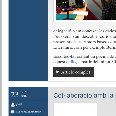
delegació, vam conèixer les dades
l’euskera, vam descobrir curiositat
presentar els escriptors bascos q
Literatura, com per exemple Bern
Escolteu-la recitant un poema de
aquest
enllaç
a partir del minut 30
Article complet
23
GENER
Col·laboració amb la 
2015
jriart
No hi ha comentaris