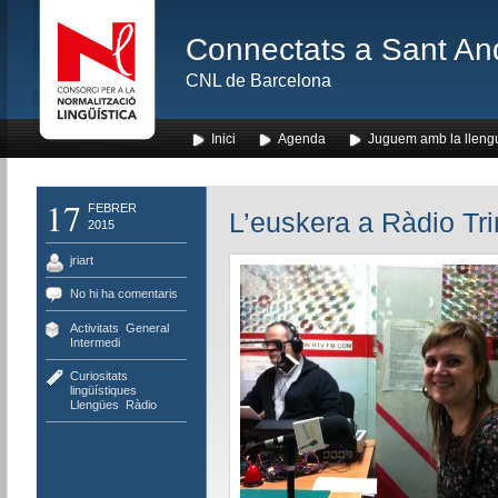
Connectats a Sant An
CNL de Barcelona
Inici
Agenda
Juguem amb la lleng
17
FEBRER
L’euskera a Ràdio Trin
2015
jriart
No hi ha comentaris
Activitats
,
General
,
Intermedi
Curiositats
lingüístiques
,
Llengües
,
Ràdio