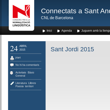
Connectats a Sant An
CNL de Barcelona
Inici
Agenda
Juguem amb la lleng
24
ABRIL
Sant Jordi 2015
2015
jriart
No hi ha comentaris
Activitats
,
Bàsic
,
General
Literatura
,
Llibres
,
Poesia
,
territori