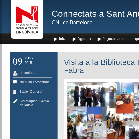
Connectats a Sant An
CNL de Barcelona
Inici
Agenda
Juguem amb la lleng
09
JUNY
Visita a la Biblioteca
2015
Fabra
emendoza
No hi ha comentaris
Bàsic
,
General
Biblioteques
,
Còmic
en català