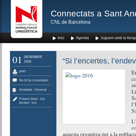
Connectats a Sant An
CNL de Barcelona
Inici
Agenda
Juguem amb la lleng
01
DESEMBRE
“Si l’encertes, l’end
2016
En
jriart
co
No hi ha comentaris
or
Activitats
,
General
Li
Sa
Frases fetes
,
Joc
,
l’
territori
,
VxL
S
L’
co
aquesta organitza per a la poblac