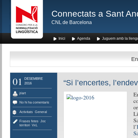
Connectats a Sant An
CNL de Barcelona
Inici
Agenda
Juguem amb la lleng
En
01
DESEMBRE
“Si l’encertes, l’end
2016
En
jriart
co
No hi ha comentaris
or
Activitats
,
General
Li
Sa
Frases fetes
,
Joc
,
l’
territori
,
VxL
S