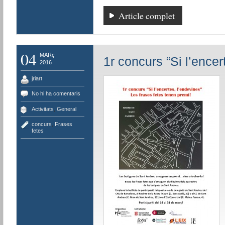
Article complet
04
MARç
1r concurs “Si l’encer
2016
jriart
No hi ha comentaris
Activitats
,
General
concurs
,
Frases
fetes