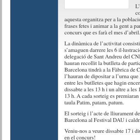
L’
co
aquesta organitza per a la poblac
frases fetes i animar a la gent a pa
concurs que es farà el mes d’abril
La dinàmica de l’activitat consisti
s’amaguen darrere les 6 il·lustrac
delegació de Sant Andreu del CNL
hauran recollit la butlleta de part
Barcelona tindrà a la Fàbrica de 
l’hauran de dipositar a l’urna que 
entre les butlletes que hagin encer
dissabte a les 13 h i un altre a les
13 h. A cada sorteig es premiaran
taula Patim, patam, patum.
El sorteig i l’acte de lliurament 
Barcelona al Festival DAU i caldrà
Veniu-nos a veure dissabte 17 i d
en el concurs!