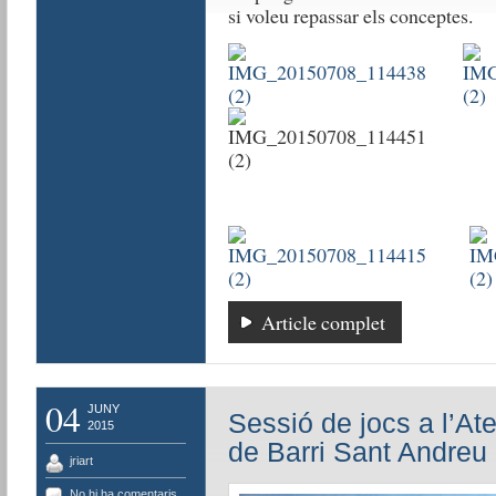
si voleu repassar els conceptes.
Article complet
04
JUNY
Sessió de jocs a l’A
2015
de Barri Sant Andreu
jriart
No hi ha comentaris