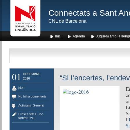
Connectats a Sant An
CNL de Barcelona
Inici
Agenda
Juguem amb la lleng
01
DESEMBRE
“Si l’encertes, l’end
2016
En
jriart
co
No hi ha comentaris
or
Activitats
,
General
Li
Sa
Frases fetes
,
Joc
,
l’
territori
,
VxL
S