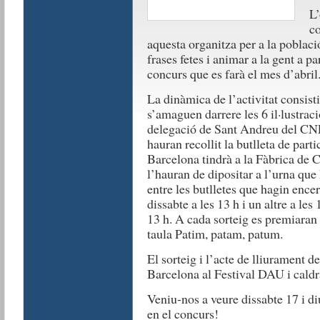
L’
co
aquesta organitza per a la poblac
frases fetes i animar a la gent a pa
concurs que es farà el mes d’abril
La dinàmica de l’activitat consisti
s’amaguen darrere les 6 il·lustrac
delegació de Sant Andreu del CNL
hauran recollit la butlleta de part
Barcelona tindrà a la Fàbrica de 
l’hauran de dipositar a l’urna que 
entre les butlletes que hagin encer
dissabte a les 13 h i un altre a les
13 h. A cada sorteig es premiaran
taula Patim, patam, patum.
El sorteig i l’acte de lliurament 
Barcelona al Festival DAU i caldrà
Veniu-nos a veure dissabte 17 i d
en el concurs!