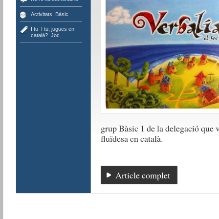
Activitats
,
Bàsic
I tu
,
I tu, jugues en
català?
,
Joc
grup Bàsic 1 de la delegació que v
fluïdesa en català.
Article complet