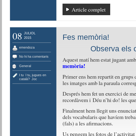
Article complet
08
JULIOL
Fes memòria!
2015
Observa els car
emendoza
No hi ha comentaris
Aquest matí hem estat jugant amb l
memòria!
General
Primer ens hem repartit en grups d
I tu
,
I tu, jugues en
català?
,
Joc
les imatges amb la paraula corres
Després hem fet un exercici de me
recordàvem i Déu n’hi do! les que
Finalment hem llegit uns enunciats
dels vocabularis que havíem trebal
(fals) a les afirmacions.
Us pengem les fotos de l’activitat