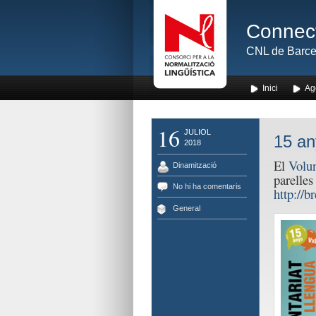
Connect
CNL de Barce
Inici
Ag
16
JULIOL
15 an
2018
El
Volun
Dinamització
parelles
No hi ha comentaris
http://b
General