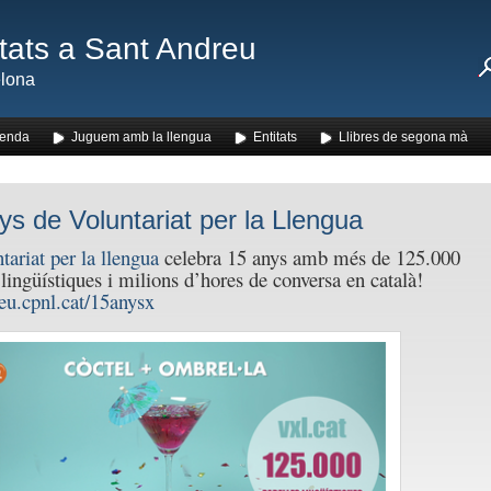
ats a Sant Andreu
lona
enda
Juguem amb la llengua
Entitats
Llibres de segona mà
ys de Voluntariat per la Llengua
tariat per la llengua
celebra 15 anys amb més de 125.000
 lingüístiques i milions d’hores de conversa en català!
reu.cpnl.cat/
15anysx