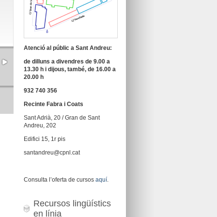
Atenció al públic a Sant Andreu:
de dilluns a divendres de 9.00 a
13.30 h i dijous, també, de 16.00 a
20.00 h
932 740 356
Recinte Fabra i Coats
Sant Adrià, 20 / Gran de Sant
Andreu, 202
Edifici 15, 1r pis
santandreu@cpnl.cat
Consulta l’oferta de cursos
aquí
.
Recursos lingüístics
en línia