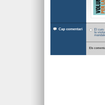
Cap comentari
El curs 
la visita
mandal
Els comenta