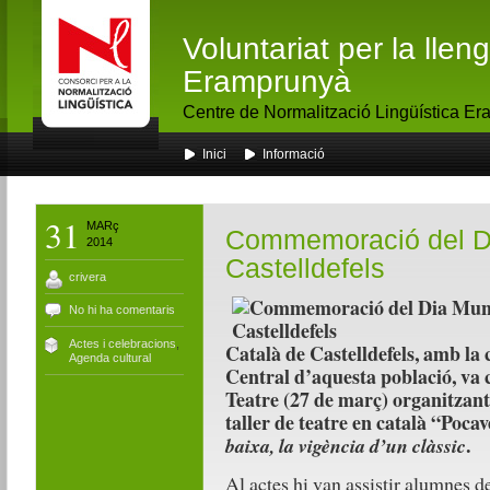
Voluntariat per la lle
Eramprunyà
Centre de Normalització Lingüística E
Inici
Informació
31
MARç
Commemoració del Di
2014
Castelldefels
crivera
No hi ha comentaris
Actes i celebracions
,
Català de Castelldefels, amb la 
Agenda cultural
Central d’aquesta població, v
Teatre (27 de març) organitzant
taller de teatre en català “Poca
.
baixa, la vigència d’un clàssic
Al actes hi van assistir alumnes de