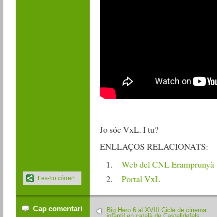
Jo sóc VxL. I tu?
ENLLAÇOS RELACIONATS:
Web del CNL Eramprunyà
Portal VxL
Fes-ho córrer!
Cap comentari
Big Hero 6 al XVIII Cicle de cinema
infantil en català de Castelldefels