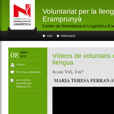
Voluntariat per la lle
Eramprunyà
Centre de Normalització Lingüística E
Inici
Informació
08
ABRIL
Vídeos de voluntaris d
2015
llengua
crivera
Jo sóc VxL. I tu?
No hi ha comentaris
MARIA TERESA FERRAN (
Les vostres
experiències
,
Material VxL