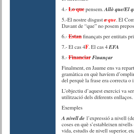
Lo que
4.-
pensem.
Allò que/El 
5.-El nostre disgust
a
qu
e
. El Com
Davant de “que” no posem prepos
Estan
6.-
finançats per entitats pr
F
7.- El cas 4
. El cas 4
EFA
Financiar
8.-
Finançar
Finalment, en Jaume ens va reparti
gramàtica en què havíem d’omplir u
del perquè la frase era correcta o 
L’objectiu d’aquest exercici va se
utilització dels diferents enllaços.
Exemples
A nivell de
l’expressió a nivell (de
coses en què s’estableixen nivells 
vida, estudis de nivell superior, e