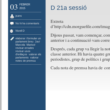
03
FEBRER
D 21a sessió
2015
jsans
Extreta
No hi ha comentaris
d’http://cdn.morguefile.com/imag
Nivell D
Dijous passat, vam començar, com é
elaborar i formular un
anterior i a continuació vam correg
parlament breu
,
Javi
,
Marcela
,
Marisol
,
Després, cada grup va llegir la n
revisar errades
,
revisar usos
classe anterior. Hi havia quatre gr
d'enllaços
,
valorar els
parlaments
,
valorar
periodistes, grup de polítics i grup
notes de premsa
Cada nota de premsa havia de con