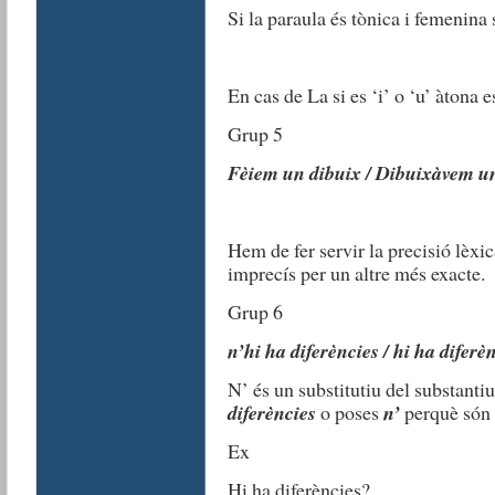
Si la paraula és tònica i femenina
En cas de La si es ‘i’ o ‘u’ àtona e
Grup 5
Fèiem un dibuix / Dibuixàvem u
Hem de fer servir la precisió lèxi
imprecís per un altre més exacte.
Grup 6
n’hi ha diferències / hi ha diferèn
N’ és un substitutiu del substantiu
diferències
o poses
n’
perquè són 
Ex
Hi ha diferències?