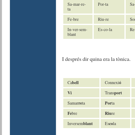
Sa-mar-re-
Por-ta
Sa
ta
Fe-bre
Riu-re
So
In-ver-sem-
Es-co-la
Re
blant
I després dir quina era la tònica.
bell
ó
Ca
Connexi
Vi
port
Trans
re
Por
Samar
ta
ta
Fe
Riu
bre
re
blant
co
Inversem
Es
la