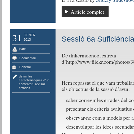
Article complet
31
GENER
Sessió 6a Suficiència
2013
jsans
De tinkermoonoo, extreta
1 comentari
d’http://www.flickr.com/photo
General
definir les
característiques d'un
Hem repassat el que vam treballar 
comentari
,
revisar
els objectius de la sessió d’avui:
errades
saber corregir les errades del c
presentar els criteris avaluatius
observar-ne com a models per ac
desenvolupar les idees secundàr