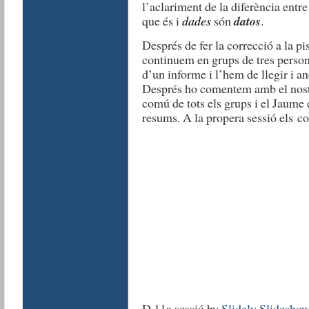
l’aclariment de la diferència entr
que és i
dades
són
datos
.
Després de fer la correcció a la pis
continuem en grups de tres perso
d’un informe i l’hem de llegir i a
Després ho comentem amb el nostr
comú de tots els grups i el Jaume e
resums. A la propera sessió els 
D 11a sessió by
Slidely Slidesho