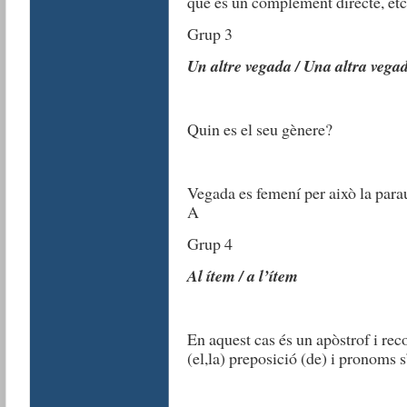
què és un complement directe, etc
Grup 3
Un altre vegada / Una altra vega
Quin es el seu gènere?
Vegada es femení per això la para
A
Grup 4
Al ítem / a l’ítem
En aquest cas és un apòstrof i rec
(el,la) preposició (de) i pronoms s