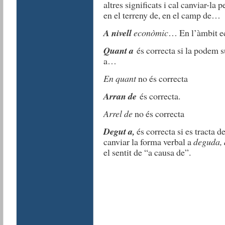
altres significats i cal canviar-la 
en el terreny de, en el camp de…
A nivell
econòmic
… En l’àmbit 
Quant a
és correcta si la podem su
a…
En quant
no és correcta
Arran de
és correcta.
Arrel de
no és correcta
Degut a,
és correcta si es tracta d
canviar la forma verbal a
deguda, 
el sentit de “a causa de”.