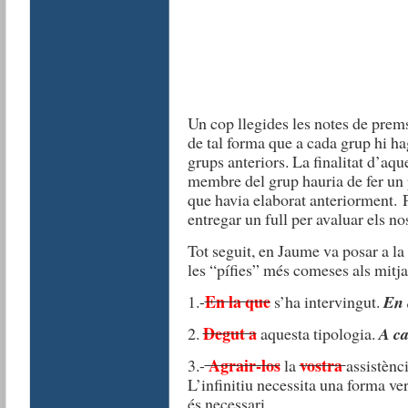
Un cop llegides les notes de prems
de tal forma que a cada grup hi h
grups anteriors. La finalitat d’aqu
membre del grup hauria de fer un 
que havia elaborat anteriorment. 
entregar un full per avaluar els n
Tot seguit, en Jaume va posar a la
les “pífies” més comeses als mitj
En la que
1.-
s’ha intervingut.
En 
Degut a
2.
aquesta tipologia.
A ca
Agrair-los
vostra
3.-
la
assistènc
L’infinitiu necessita una forma ve
és necessari.