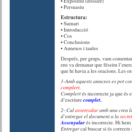
• Expositiu (dossier)
• Persuasiu
Estructura:
• Sumari
• Introducció
• Cos
• Conclusions
• Annexos i taules
Després, per grups, vam comentar e
ens va demanar que féssim l’exerc
que hi havia a les oracions. Les o
1-Amb aquests annexos es pot cons
complert
.
Complert
és incorrecte ja que és 
.
d’escriure
complet
2- Cal
assenyalar
amb una creu le
d’entregar el document a la
secre
Assenyalar
és incorrecte. Hi hem
Entregar
cal buscar si és correcte