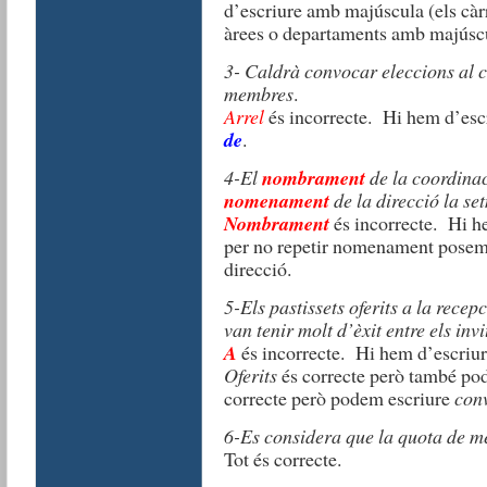
d’escriure amb majúscula (els càrr
àrees o departaments amb majúscu
3- Caldrà convocar eleccions al 
membres
.
Arrel
és incorrecte. Hi hem d’esc
de
.
4-El
nombrament
de la coordina
nomenament
de la direcció la s
Nombrament
és incorrecte. Hi h
per no repetir nomenament pose
direcció.
5-Els pastissets oferits a la recep
van tenir molt d’èxit entre els invi
A
és incorrecte. Hi hem d’escriu
Oferits
és correcte però també po
correcte però podem escriure
con
6-Es considera que la quota de me
Tot és correcte.