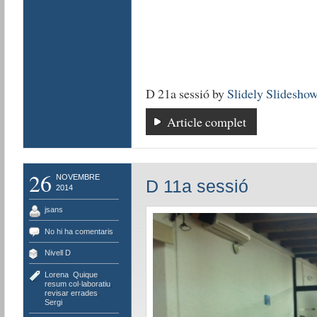
D 21a sessió by
Slidely Slidesho
Article complet
26
NOVEMBRE
D 11a sessió
2014
jsans
No hi ha comentaris
Nivell D
Lorena
,
Quique
,
resum col·laboratiu
,
revisar errades
,
Sergi