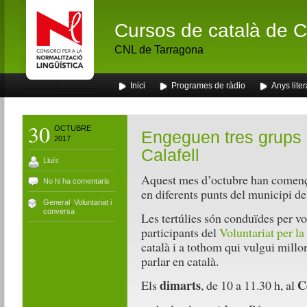
Cursos de català de Ca
CNL de Tarragona
Inici
Programes de ràdio
Anys liter
30
OCTUBRE
Engeguen tres grups 
2017
Calafell
Lluís
Aquest mes d’octubre han comen
No hi ha comentaris
en diferents punts del municipi de
General
,
Voluntariat i
conversa
Les tertúlies són conduïdes per vo
participants del
Voluntariat per l
català i a tothom qui vulgui millor
parlar en català.
dimarts
C
Els
, de 10 a 11.30 h, al