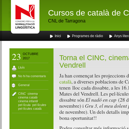
Cursos de català de Ca
CNL de Tarragona
Inici
Programes de ràdio
Anys liter
23
OCTUBRE
Torna el CINC, cinema 
2017
Vendrell
Lluís
Ja han començat les projeccions 
No hi ha comentaris
català
, a diverses poblacions de C
General
tenen lloc cada dissabte, a les 16
Mates del Vendrell. Les pel·lícule
CINC
,
cinema
,
cinema català
,
dissabte són
El nadó en cap
(28 d
cinema infantil
,
novembre) i
Gru 3, el meu dolent p
pel·lícula
,
pel·lícules
,
pel·lícules català
de novembre). Un dels detalls impo
bona oportunitat!!
Podeu consultar més informació so