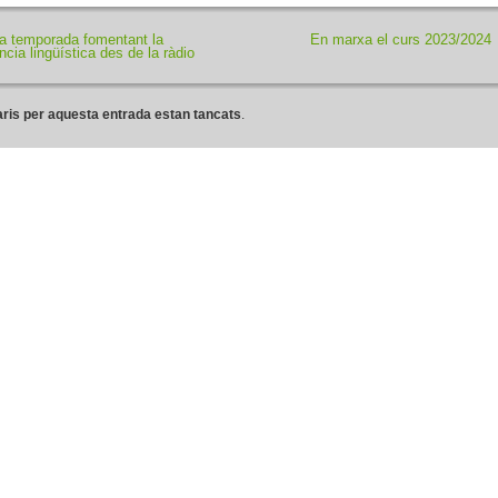
ra temporada fomentant la
En marxa el curs 2023/2024
cia lingüística des de la ràdio
ris per aquesta entrada estan tancats
.