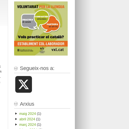
x
Segueix-nos a:
s
.
a
X
Arxius
maig 2024
(1)
abril 2024
(1)
març 2024
(1)