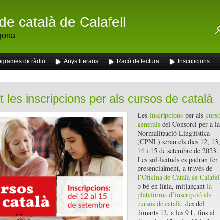
de català de Calafell
gona
ogrames de ràdio
Anys literaris
Racó de lectura
Inscripcions
t les inscripcions per als cursos de català
Les
inscripcions
per als
curso
generals
del Consorci per a la
Normalització Lingüística
(CPNL) seran els dies 12, 13,
14 i 15 de setembre de 2023.
Les sol·licituds es podran fer
presencialment, a través de
l’
Oficina de Català de Calafel
o bé en línia, mitjançant
la
plataforma d’inscripció als
cursos de català,
des del
dimarts 12, a les 9 h, fins al