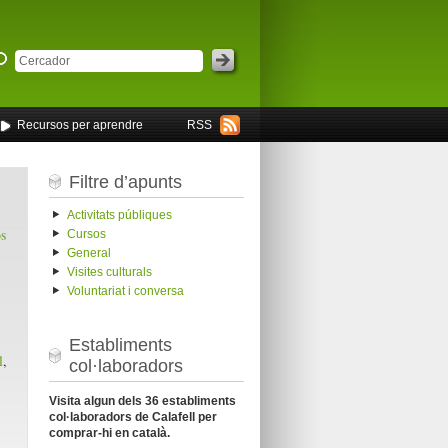
Recursos per aprendre
RSS
Filtre d’apunts
Activitats públiques
s
Cursos
General
Visites culturals
Voluntariat i conversa
Establiments
l
,
col·laboradors
Visita algun dels 36 establiments
col·laboradors de Calafell per
comprar-hi en català.