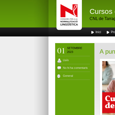
Cursos 
CNL de Tarra
Inici
Pr
01
SETEMBRE
A pun
2023
Lluís
No hi ha comentaris
General