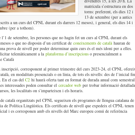
divendres 15, a les 20 h. La
matrícula s’estructura en dos
torns: preferent, els dies 12 i
13 de setembre (per a antics
scrits a un curs del CPNL durant els darrers 12 mesos), i general, els dies 14 i
mbre (per a tothom).
e l’1 de setembre, les persones que no hagin fet un curs al CPNL durant els
 mesos o que no disposin d’un certificat de
coneixements de català
hauran de
 una prova de nivell per poder determinar quin curs és el més idoni per a elles.
·licitar telemàticament a la
plataforma d’inscripcions
o presencialment a
de Català
 inscripció, corresponent al primer trimestre del curs 2023-24, el CPNL oferei
atalà, en modalitats presencials o en línia, de tots els nivells: des de l’inicial fin
. En el cas del
C2
hi haurà oferta tant en format de durada anual com semestral
es interessades poden consultar el
cercador web
per trobar informació detallad
ursos, les localitats on s’imparteixen i els horaris.
 de català organitzats pel CPNL segueixen els programes de llengua catalana de
ria de Política Lingüística. Els certificats de nivell que expedeix el CPNL tenen
ficial i es corresponen amb els nivells del Marc europeu comú de referència