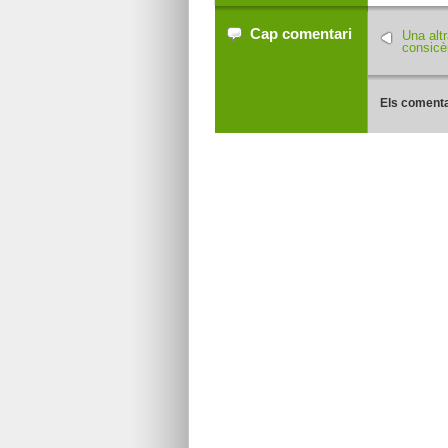
Cap comentari
Una alt
consicèn
Els comenta