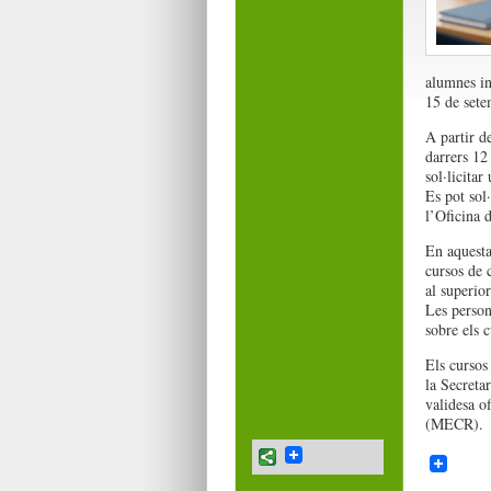
alumnes in
15 de sete
A partir d
darrers 12
sol·licitar
Es pot sol
l’Oficina 
En aquesta
cursos de c
al superior
Les person
sobre els c
Els cursos
la Secreta
validesa o
(MECR).